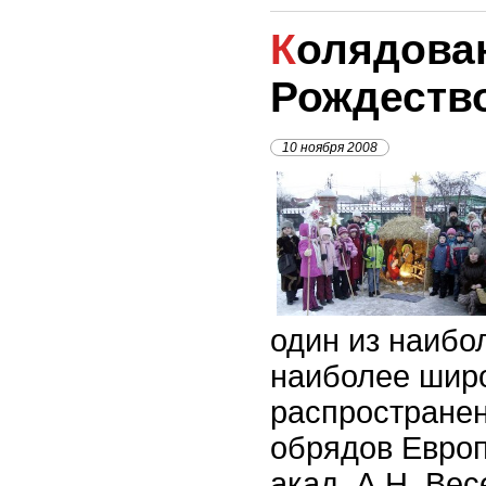
Колядование в
Рождеств
10 ноября 2008
один из наибо
наиболее шир
распростране
обрядов Европ
акад. А.Н. Вес