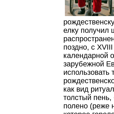
рождественск
елку получил 
распростране
поздно, с XVII
календарной 
зарубежной Е
использовать 
рождественско
как вид ритуал
толстый пень,
полено (реже 