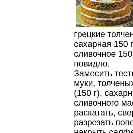
грецкие толчен
сахарная 150 г
сливочное 150 
повидло.
Замесить тест
муки, толчены
(150 г), сахар
сливочного ма
раскатать, све
разрезать попе
накрыть салфе