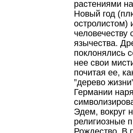
растениями н
Новый год (пл
остролистом) 
человечеству 
язычества. Др
поклонялись с
нее свои мист
почитая ее, к
”дерево жизни
Германии нар
символизирова
Эдем, вокруг 
религиозные п
Рождество. В