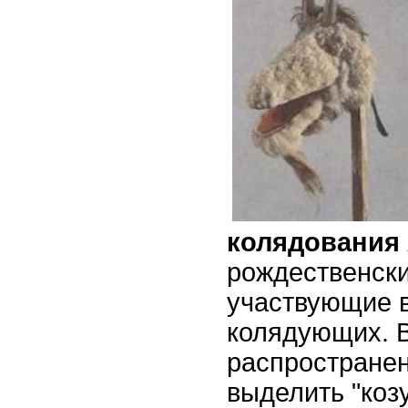
колядования
рождественски
участвующие в
колядующих. В
распростране
выделить "козу