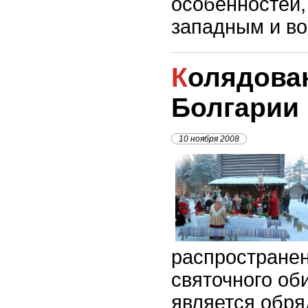
особенностей,
западным и в
Колядование в
Болгарии
10 ноября 2008
распростране
святочного об
является обря