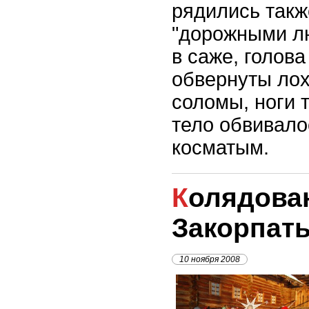
рядились такж
"дорожными лю
в саже, голова
обвернуты лох
соломы, ноги 
тело обвивало
косматым.
Колядование в
Закорпат
10 ноября 2008