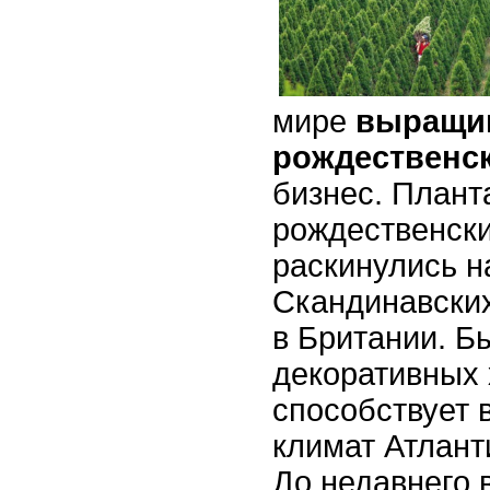
мире
выращи
рождественск
бизнес. Плант
рождественски
раскинулись н
Скандинавских
в Британии. Б
декоративных 
способствует 
климат Атлант
До недавнего 