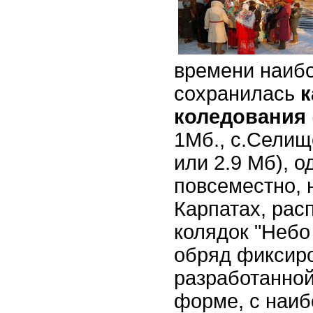
времени наиб
сохранилась
к
коледования
1Мб., с.Селищ
или 2.9 Мб), о
повсеместно, 
Карпатах, рас
колядок "Небо 
обряд фиксир
разработанной
форме, с наиб