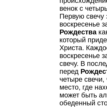
происхождени
венок с четыр
Первую свечу 
воскресенье з
Рождества
ка
который приде
Христа. Кажд
воскресенье з
свечу. В посл
перед
Рожде
четыре свечи,
место, где нах
может быть ал
обеденный сто