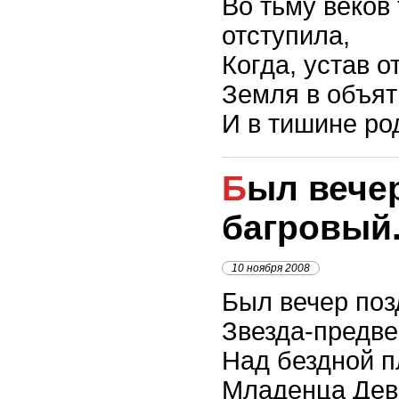
Во тьму веков 
отступила,
Когда, устав о
Земля в объят
И в тишине ро
Был вечер поздний и
багровый.
10 ноября 2008
Был вечер поз
Звезда-предве
Над бездной п
Младенца Дев