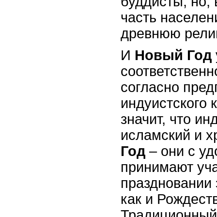
буддисты, но, 
часть населен
древнюю рели
И
Новый Год
соответственн
согласно пре
индуистского 
значит, что и
исламский и х
Год
– они с у
принимают уча
праздновании 
как и Рождест
Традиционный 