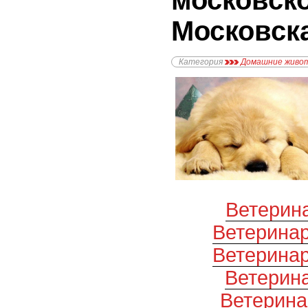
московско
Московск
Категория
Домашние живо
Ветерин
Ветерина
Ветерина
Ветерин
Ветерина