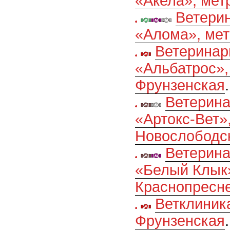
«Акела», мет
Ветери
«Алома», мет
Ветеринар
«Альбатрос»,
Фрунзенская
.
Ветерина
«Артокс-Вет»
Новослободс
Ветерина
«Белый Клык»
Краснопресн
Ветклиник
Фрунзенская
.