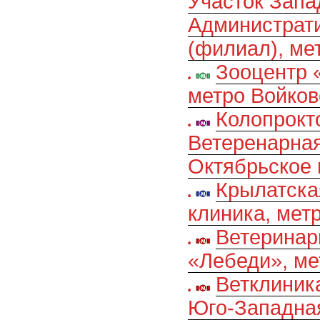
Участок Запа
Администрати
(филиал), ме
Зооцентр 
метро Войков
Колопрокт
Ветеренарная
Октябрьское 
Крылатска
клиника, мет
Ветеринар
«Лебеди», м
Ветклиник
Юго-Западна