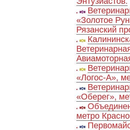
Энтузиастов.
Ветеринар
«Золотое Рун
Рязанский пр
Калининск
Ветеринарная
Авиамоторна
Ветеринар
«Логос-А», м
Ветеринар
«Оберег», ме
Объединен
метро Красно
Первомайс