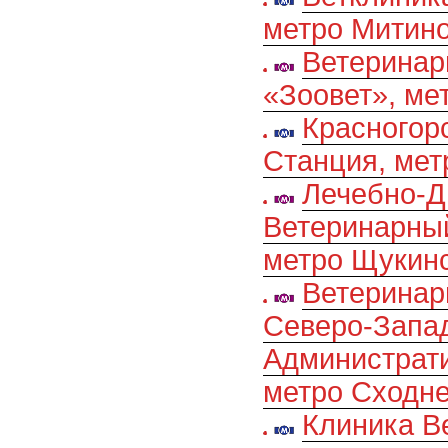
метро Митин
Ветеринар
«Зоовет», ме
Красногор
Станция, мет
Лечебно-Д
Ветеринарны
метро Щукин
Ветеринар
Северо-Запа
Администрати
метро Сходн
Клиника В