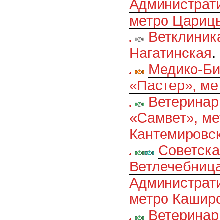
Администрати
метро Цариц
Ветклиник
Нагатинская
.
Медико-Би
«Пастер», ме
Ветеринар
«Самвет», ме
Кантемировс
Советска
Ветлечебниц
Администрати
метро Кашир
Ветеринар