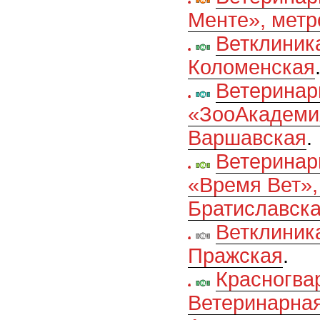
Менте», мет
Ветклиник
Коломенская
Ветеринар
«ЗооАкадеми
Варшавская
.
Ветеринар
«Время Вет»,
Братиславск
Ветклиник
Пражская
.
Красногва
Ветеринарна