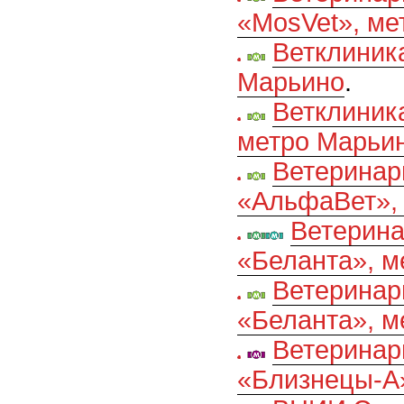
«MosVet», ме
Ветклиник
Марьино
.
Ветклиник
метро Марьи
Ветеринар
«АльфаВет», 
Ветерина
«Беланта», м
Ветеринар
«Беланта», м
Ветеринар
«Близнецы-А