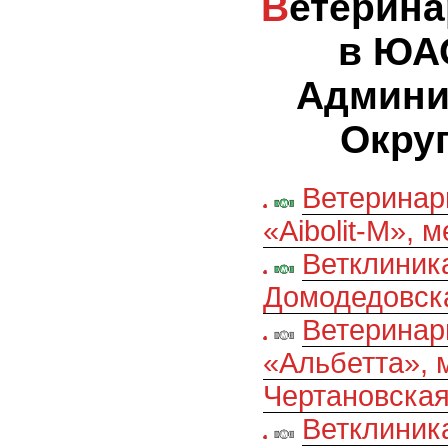
Ветеринарные клиники
в ЮА
Админи
Округ
Ветеринар
«Aibolit-M», 
Ветклиник
Домодедовск
Ветеринар
«Альбетта», 
Чертановска
Ветклиник