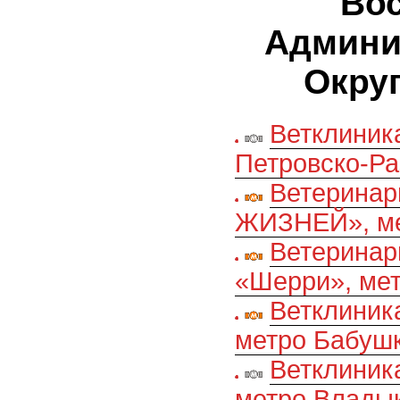
Во
Админи
Округ
Ветклиник
Петровско-Р
Ветеринар
ЖИЗНЕЙ», ме
Ветеринар
«Шерри», ме
Ветклиник
метро Бабуш
Ветклиник
метро Влады