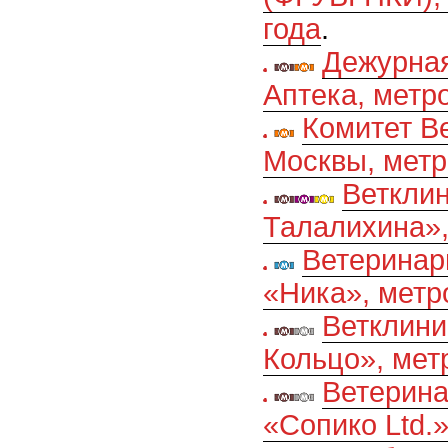
года
.
Дежурна
Аптека, метр
Комитет В
Москвы, мет
Веткли
Талалихина»,
Ветеринар
«Ника», метр
Ветклини
Кольцо», мет
Ветерин
«Сопико Ltd.»