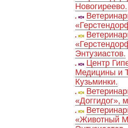
Новогиреево.
Ветеринар
«Герстендорф
Ветеринар
«Герстендор
Энтузиастов.
Центр Гип
Медицины и Т
Кузьминки.
Ветеринар
«Доггидог», 
Ветеринар
«Животный М