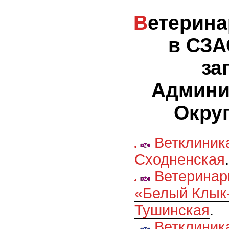
Ветеринарные клиники
в СЗА
за
Админи
Округ
Ветклиник
Сходненская
.
Ветеринар
«Белый Клык
Тушинская
.
Ветклиник