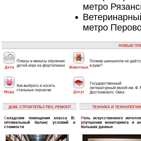
метро Рязанс
Ветеринарный
метро Перов
НОВЫЕ ПУ
Плюсы и минусы обучения
Почему шиншилла не даётс
детей игре на фортепиано
в руки?
Дети
Животные
Государственный
Как выбрать и носить
литературный музей им. Ф. 
стильные перчатки
Мода
Досуг
Достоевского. Омск
ДОМ, СТРОИТЕЛЬСТВО, РЕМОНТ
ТЕХНИКА И ТЕХНОЛОГИИ
Складские помещения класса B:
Роль искусственного интеллекта в
оптимальный баланс условий и
улучшении мониторинга и ан
стоимости
больших данных