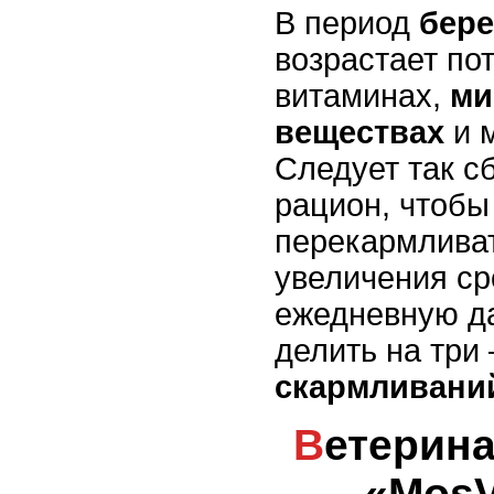
В период
бер
возрастает по
витаминах,
ми
веществах
и 
Следует так с
рацион, чтоб
перекармливат
увеличения ср
ежедневную да
делить на три
скармливани
Ветеринарная Помощь
«MosV