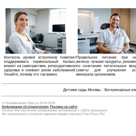
Контроль уровня эстрогенов помогает
Правильное питание при не
поддерживать гормональный баланс,
железа: лучшие продукты, реком
влияет на самочувствие, репродуктивное
по сочетанию питательных вещ
здоровье и снижает риски заболеваний.
советы для улучшения усв
Узнайте, почему это так важно.
минерала организмом.
Детские сады Москвы
::
Ветеринарные кл
© Независимая Пресса 2014-2026
Информация об ограничениях
Реклама на сайте
Полное или частичное копирование материалов с сайта запрещено
без письменного согласия администрации портала Free-Press.RU