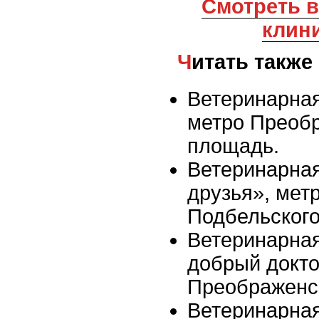
Смотреть все ветеринарные
клин
Читать также
Ветеринарная
метро Преоб
площадь.
Ветеринарна
друзья», мет
Подбельског
Ветеринарна
добрый докто
Преображенс
Ветеринарная