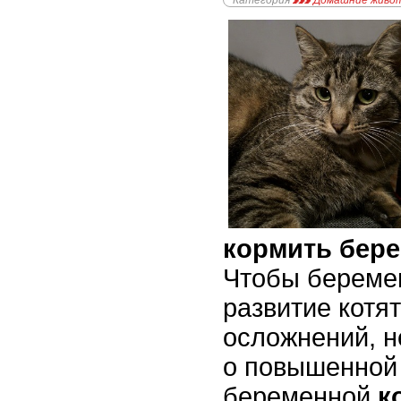
Категория
Домашние живо
кормить бер
Чтобы беремен
развитие котя
осложнений, 
о повышенной
беременной
к