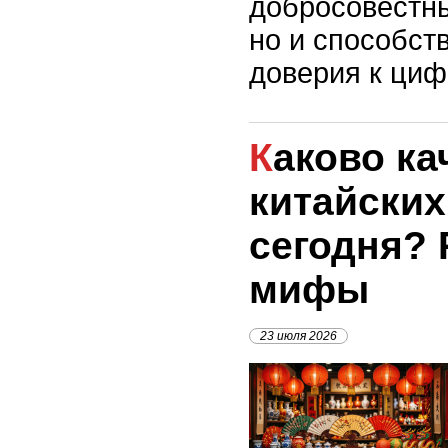
добросовестны
но и способст
доверия к циф
Каково качество
китайских
сегодня?
мифы
23 июля 2026