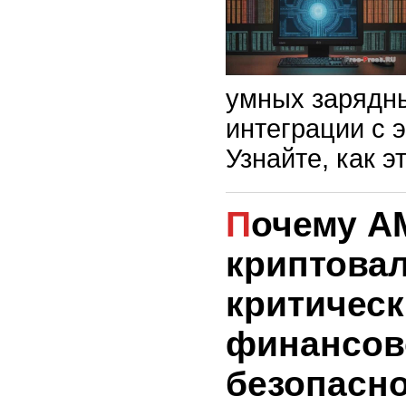
умных зарядн
интеграции с 
Узнайте, как э
Почему АМЛ проверка
криптова
критическ
финансов
безопасн