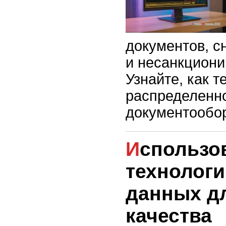
документов, с
и несанкциони
Узнайте, как т
распределенно
документообор
Использование
технолог
данных д
качества