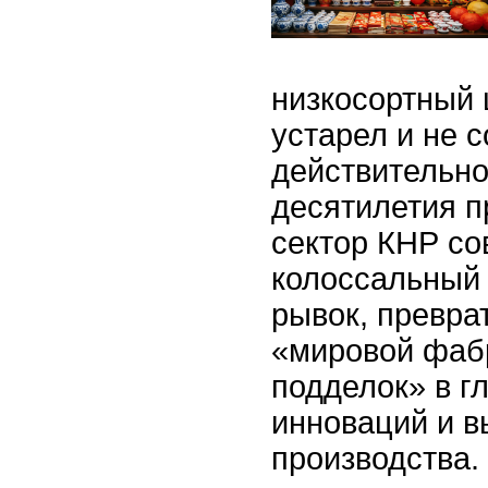
низкосортный 
устарел и не с
действительно
десятилетия 
сектор КНР с
колоссальный 
рывок, превра
«мировой фаб
подделок» в г
инноваций и в
производства.