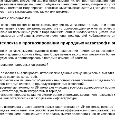
лючевую роль в изучении экологических изменений. Для прогнозирования по
различные методы машинного обучения и нейронных сетей, которые могут о
ологии помогают моделировать сложные климатические системы, что дает во
зы, такие как наводнения, засухи или штормы.
имата с помощью ИИ
позволяет не только отслеживать текущие климатические тренды, но и прог
жет выявить скрытые закономерности в исторических данных о климате, что 
акие как повышение уровня моря или изменения в биологических циклах. Так
вных стратегий защиты экологии и смягчения последствий глобального поте
нтеллекта в прогнозировании природных катастроф и 
ановится ключевым инструментом в прогнозировании природных катастроф и 
ния и другие стихийные бедствия. Современные технологии позволяют боле
 улучшению прогнозирования погоды и изменений климата.
зирование природных катастроф?
позволяет анализировать исторические данные и текущие условия, выявляя
ущее развитие катастроф.
пользование машинного обучения и нейронных сетей помогает создавать бо
ов, которые влияют на природу экстремальных явлений.
ременные технологии ИИ помогают улучшить точность долгосрочных прогноз
 катастроф, таких как ураганы и торнадо.
ускоряет процесс создания систем раннего предупреждения, что позволяет
ращая потерю жизни и разрушение инфраструктуры.
го интеллекта играют важную роль в защите экологии. ИИ не только помогает
иродные экосистемы, что способствует более эффективному планированию з
следствия изменения климата и предложить пути адаптации к новым условиям