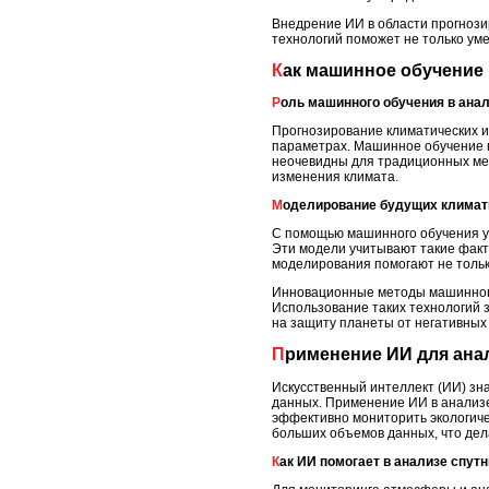
Внедрение ИИ в области прогнози
технологий поможет не только уме
Как машинное обучени
Роль машинного обучения в ана
Прогнозирование климатических и
параметрах. Машинное обучение п
неочевидны для традиционных мет
изменения климата.
Моделирование будущих климат
С помощью машинного обучения уч
Эти модели учитывают такие факт
моделирования помогают не только
Инновационные методы машинного 
Использование таких технологий 
на защиту планеты от негативных
Применение ИИ для ан
Искусственный интеллект (ИИ) зн
данных. Применение ИИ в анализе
эффективно мониторить экологиче
больших объемов данных, что дел
Как ИИ помогает в анализе спу