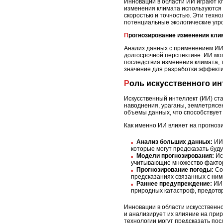
Инновации в области ИИ играют к
изменения климата используются 
скоростью и точностью. Эти техн
потенциальные экологические угро
Прогнозирование изменения кл
Анализ данных с применением ИИ 
долгосрочной перспективе. ИИ мо
последствия изменения климата, т
значение для разработки эффекти
Роль искусственного и
Искусственный интеллект (ИИ) ст
наводнения, ураганы, землетрясе
объемы данных, что способствует
Как именно ИИ влияет на прогно
Анализ больших данных:
ИИ 
которые могут предсказать буд
Модели прогнозирования:
Ис
учитывающие множество фактор
Прогнозирование погоды:
Сов
предсказаниях связанных с ними
Раннее предупреждение:
ИИ 
природных катастроф, предотв
Инновации в области искусственно
и анализирует их влияние на пр
технологии могут предсказать по