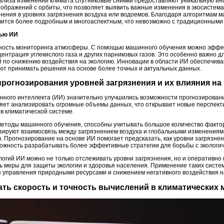
ализа изменений климата спутниковые снимки предоставляют уникальную и
ображений с орбиты, что позволяет выявить важные изменения в экосистемах
ения в уровнях загрязнения воздуха или водоемов. Благодаря алгоритмам м
вится более подробным и многоаспектным, что невозможно с традиционными
щью ИИ
чность мониторинга атмосферы. С помощью машинного обучения можно эффе
центрация углекислого газа и других парниковых газов. Это особенно важно 
й по снижению воздействия на экологию. Инновации в области ИИ обеспечив
ют принимать решения на основе более точных и актуальных данных.
прогнозирования уровней загрязнения и их влияния на
енного интеллекта (ИИ) значительно улучшились возможности прогнозировани
ляет анализировать огромные объемы данных, что открывает новые перспекти
в климатической системе.
етоды машинного обучения, способны учитывать большое количество факто
зируют взаимосвязь между загрязнением воздуха и глобальными изменениям
 Прогнозирование на основе ИИ помогает предсказать, как уровни загрязнен
можность разрабатывать более эффективные стратегии для борьбы с экологи
гий ИИ можно не только отслеживать уровни загрязнения, но и оперативно 
 меры для защиты экологии и здоровья населения. Применение таких систем
 управления природными ресурсами и снижением негативного воздействия н
ать скорость и точность вычислений в климатических