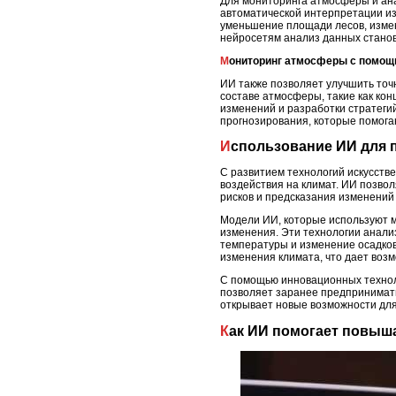
Для мониторинга атмосферы и ан
автоматической интерпретации из
уменьшение площади лесов, измен
нейросетям анализ данных стано
Мониторинг атмосферы с помо
ИИ также позволяет улучшить то
составе атмосферы, такие как кон
изменений и разработки стратеги
прогнозирования, которые помога
Использование ИИ для 
С развитием технологий искусств
воздействия на климат. ИИ позво
рисков и предсказания изменений 
Модели ИИ, которые используют м
изменения. Эти технологии анали
температуры и изменение осадков.
изменения климата, что дает воз
С помощью инновационных техноло
позволяет заранее предпринимать
открывает новые возможности для
Как ИИ помогает повыш