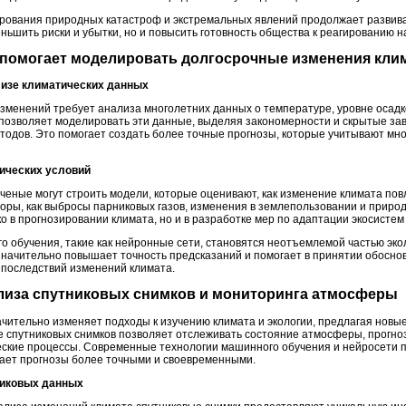
рования природных катастроф и экстремальных явлений продолжает развива
ньшить риски и убытки, но и повысить готовность общества к реагированию н
е помогает моделировать долгосрочные изменения кли
лизе климатических данных
зменений требует анализа многолетних данных о температуре, уровне осадко
озволяет моделировать эти данные, выделяя закономерности и скрытые зав
одов. Это помогает создать более точные прогнозы, которые учитывают мн
ических условий
еные могут строить модели, которые оценивают, как изменение климата пов
оры, как выбросы парниковых газов, изменения в землепользовании и приро
 в прогнозировании климата, но и в разработке мер по адаптации экосистем
обучения, такие как нейронные сети, становятся неотъемлемой частью экол
значительно повышает точность предсказаний и помогает в принятии обосн
 последствий изменений климата.
ализа спутниковых снимков и мониторинга атмосферы
ачительно изменяет подходы к изучению климата и экологии, предлагая новы
 спутниковых снимков позволяет отслеживать состояние атмосферы, прогно
ские процессы. Современные технологии машинного обучения и нейросети п
ает прогнозы более точными и своевременными.
тниковых данных