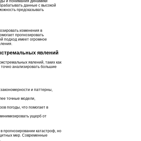
годы и понимания динамики
брабатывать данные с высокой
зможность предсказывать
нозировать изменения в
помогает прогнозировать
ой подход имеет огромное
пления.
экстремальных явлений
экстремальных явлений, таких как
е точно анализировать большие
 закономерности и паттерны,
лее точные модели,
ов погоды, что помогает в
 минимизировать ущерб от
 в прогнозировании катастроф, но
ащитных мер. Современные
.