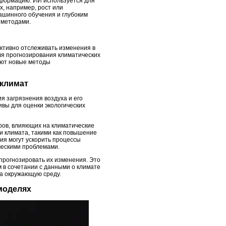
нформацию. ИИ используется для
, например, рост или
ашинного обучения и глубоким
 методами.
ктивно отслеживать изменения в
для прогнозирования климатических
ают новые методы
 климат
я загрязнения воздуха и его
вы для оценки экологических
ров, влияющих на климатические
и климата, такими как повышение
ия могут ускорить процессы
ческими проблемами.
прогнозировать их изменения. Это
 в сочетании с данными о климате
а окружающую среду.
 моделях