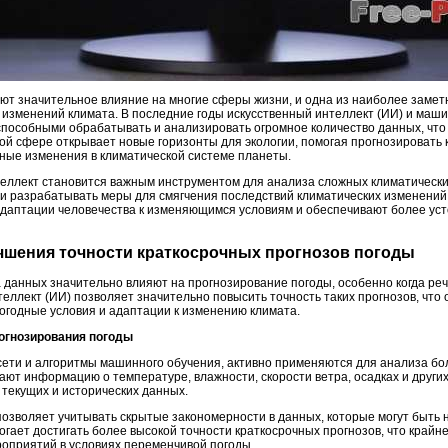
т значительное влияние на многие сферы жизни, и одна из наиболее замет
 изменений климата. В последние годы искусственный интеллект (ИИ) и маш
пособными обрабатывать и анализировать огромное количество данных, что
той сфере открывает новые горизонты для экологии, помогая прогнозировать
чные изменения в климатической системе планеты.
теллект становится важным инструментом для анализа сложных климатически
и разрабатывать меры для смягчения последствий климатических изменений.
адаптации человечества к изменяющимся условиям и обеспечивают более ус
учшения точности краткосрочных прогнозов погоды
данных значительно влияют на прогнозирование погоды, особенно когда реч
еллект (ИИ) позволяет значительно повысить точность таких прогнозов, что
огодные условия и адаптации к изменению климата.
рогнозирования погоды
сети и алгоритмы машинного обучения, активно применяются для анализа б
ают информацию о температуре, влажности, скорости ветра, осадках и други
 текущих и исторических данных.
позволяет учитывать скрытые закономерности в данных, которые могут быть
гает достигать более высокой точности краткосрочных прогнозов, что крайне
оприятий в условиях переменчивой погоды.