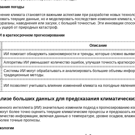
ования погоды
енение климата становятся важными аспектами при разработке новых техноло
ровать текущие данные, но и моделировать последствия изменения климата, 
 ураганы, наводнения или засухи, с большей точностью. Эти инновации спос
ь ущерб от природных катастроф.
И в краткосрочном прогнозировании
Описание
ИИ помогает обнаружить закономерности и тренды, которые сложно выяв
Алгоритмы ИИ уменьшают количество ошибок, улучшая точность краткосро
Системы ИИ могут обрабатывать и анализировать большие объемы инфор
традиционные методы.
ИИ позволяет учитывать влияние изменений климата на погодные явления
нализе больших данных для предсказания климатически
енного интеллекта (ИИ) значительно изменили подход к прогнозированию и
огут более точно оценить текущие климатические процессы и предсказать их
личество информации, включая данные о температуре, уровне осадков, влажн
более точные прогнозы.
экологии