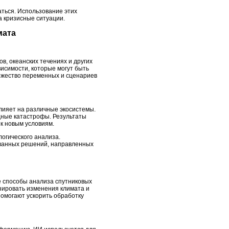
ться. Использование этих
а кризисные ситуации.
мата
в, океанских течениях и других
исимости, которые могут быть
ожество переменных и сценариев
лияет на различные экосистемы.
дные катастрофы. Результаты
 к новым условиям.
огического анализа.
ованных решений, направленных
е способы анализа спутниковых
зировать изменения климата и
омогают ускорить обработку