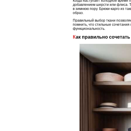
Когда наступает холодное время 
добавлением шерсти или флиса. Т
в зимнюю пору. Брюки-карго из т
образ.
Правильный выбор ткани позволяет
помнить, что стильные сочетания
функциональность.
Как правильно сочетат