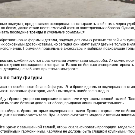
ные подиумы, предоставляя женщинам шанс выразить свой стиль через удоб
 по бокам, давно стали неотъемлемой частью повседневных образов. Однако,
тывать последние
тренды
и
стильные сочетания
.
иобретают новые формы и детали, подходя для самых разных стилей и ситуац
х основными достоинствами, но сегодня они могут выглядеть не только в кла
 исполнении. Применяя правильные аксессуары и выбирая подходящие топы,
идеально комбинируются с различными элементами гардероба. Их можно носит
ля создания неожиданного контраста. Важно не бояться экспериментировать 
енденциям, не забывая при этом о комфорте.
го по типу фигуры
исит от особенностей вашей фигуры. Эти брюки идеально подчеркивают сти
ывать несколько факторов, чтобы выглядеть наиболее выгодно.
йдут брюки с умеренно широкими штанинами и чуть завышенной талией. Так
или высокие ботинки дополнят образ, придавая линии выразительность.
о выбирать брюки, которые подчеркивают талию. Брюки с карманами по бок
кцент в нижнюю часть тела. Лучше всего смотрятся модели с четкими линия
те брюки с завышенной талией, чтобы сбалансировать пропорции. Модели с
 стройным и гармоничным. Карманы не должны быть слишком крупными, чтоб