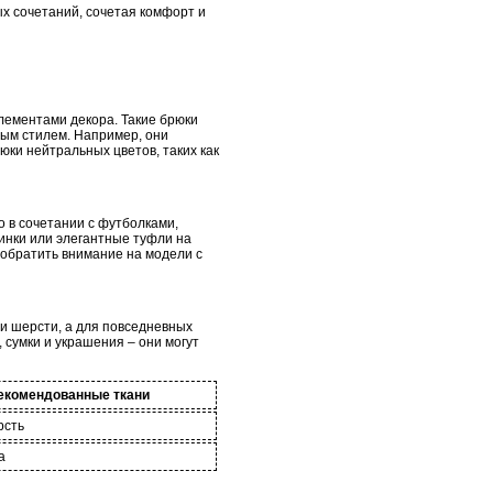
ых сочетаний, сочетая комфорт и
лементами декора. Такие брюки
ным стилем. Например, они
ки нейтральных цветов, таких как
 в сочетании с футболками,
инки или элегантные туфли на
 обратить внимание на модели с
и шерсти, а для повседневных
, сумки и украшения – они могут
екомендованные ткани
рсть
а