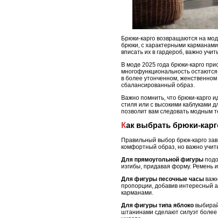
Брюки-карго возвращаются на мод
брюки, с характерными карманами
вписать их в гардероб, важно учи
В моде 2025 года брюки-карго пр
многофункциональность остаются и
в более утонченном, женственном
сбалансированный образ.
Важно помнить, что брюки-карго 
стиля или с высокими каблуками д
позволит вам следовать модным т
Как выбрать брюки-кар
Правильный выбор брюк-карго зав
комфортный образ, но важно учит
Для прямоугольной фигуры
подо
изгибы, придавая форму. Ремень 
Для фигуры песочные часы
важн
пропорции, добавив интересный а
карманами.
Для фигуры типа яблоко
выбирай
штанинами сделают силуэт более