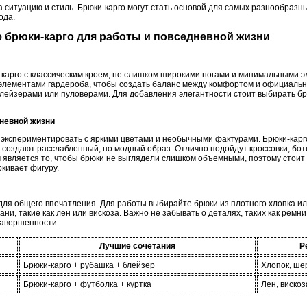
 ситуацию и стиль. Брюки-карго могут стать основой для самых разнообразн
ода.
е брюки-карго для работы и повседневной жизни
карго с классическим кроем, не слишком широкими ногами и минимальными э
 элементами гардероба, чтобы создать баланс между комфортом и официаль
блейзерами или пуловерами. Для добавления элегантности стоит выбирать брю
дневной жизни
экспериментировать с яркими цветами и необычными фактурами. Брюки-карго
 создают расслабленный, но модный образ. Отлично подойдут кроссовки, бот
 является то, чтобы брюки не выглядели слишком объемными, поэтому стоит
кивает фигуру.
ля общего впечатления. Для работы выбирайте брюки из плотного хлопка ил
ни, такие как лен или вискоза. Важно не забывать о деталях, таких как ремни
завершенности.
Лучшие сочетания
Р
Брюки-карго + рубашка + блейзер
Хлопок, ше
Брюки-карго + футболка + куртка
Лен, вискоз