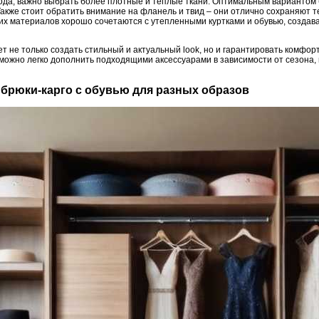
года, важно выбрать более плотные и теплые ткани. Оптимальным вариантом 
акже стоит обратить внимание на фланель и твид – они отлично сохраняют т
аких материалов хорошо сочетаются с утепленными куртками и обувью, созда
 не только создать стильный и актуальный look, но и гарантировать комфорт
 можно легко дополнить подходящими аксессуарами в зависимости от сезона,
ь брюки-карго с обувью для разных образов