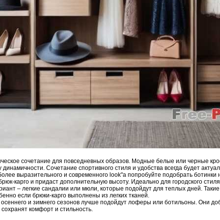
ческое сочетание для повседневных образов. Модные белые или черные кро
 динамичности. Сочетание спортивного стиля и удобства всегда будет актуа
олее выразительного и современного look"a попробуйте подобрать ботинки 
рюк-карго и придаст дополнительную высоту. Идеально для городского стиля
иант – легкие сандалии или мюли, которые подойдут для теплых дней. Таки
обенно если брюки-карго выполнены из легких тканей.
осеннего и зимнего сезонов лучше подойдут лоферы или ботильоны. Они доб
 сохранят комфорт и стильность.