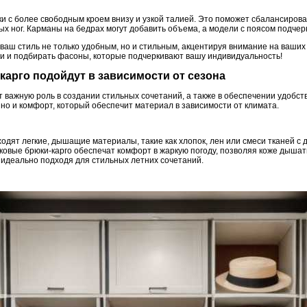
и с более свободным кроем внизу и узкой талией. Это поможет сбалансирова
х ног. Карманы на бедрах могут добавить объема, а модели с поясом подчер
ваш стиль не только удобным, но и стильным, акцентируя внимание на ваших
и и подбирать фасоны, которые подчеркивают вашу индивидуальность!
-карго подойдут в зависимости от сезона
т важную роль в создании стильных сочетаний, а также в обеспечении удобст
 но и комфорт, который обеспечит материал в зависимости от климата.
одят легкие, дышащие материалы, такие как хлопок, лен или смеси тканей с
овые брюки-карго обеспечат комфорт в жаркую погоду, позволяя коже дышать
, идеально подходя для стильных летних сочетаний.