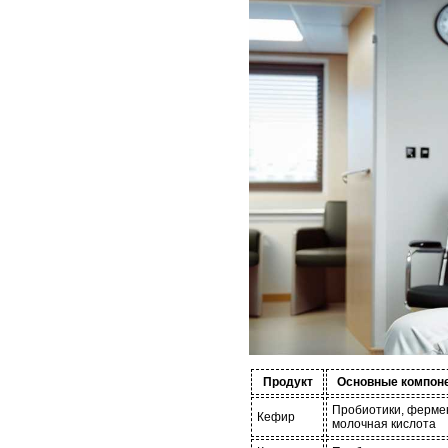
Продукт
Основные компон
Пробиотики, ферме
Кефир
молочная кислота