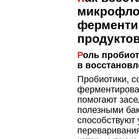
микрофло
ферменти
продукто
Роль пробиотиков и ферментов
в восстанов
Пробиотики, 
ферментирова
помогают засе
полезными бак
способствуют
переваривани