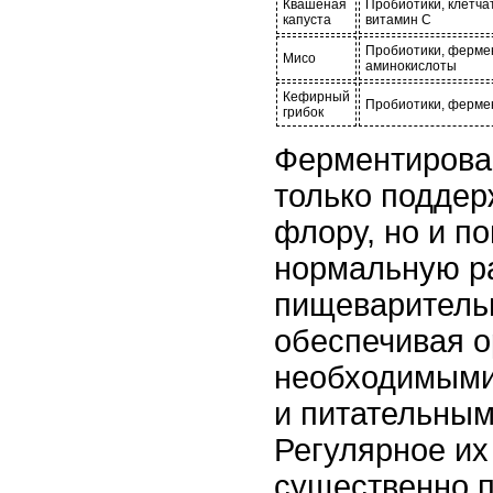
Квашеная
Пробиотики, клетчат
капуста
витамин C
Пробиотики, ферме
Мисо
аминокислоты
Кефирный
Пробиотики, ферме
грибок
Ферментирова
только подде
флору, но и п
нормальную р
пищеваритель
обеспечивая о
необходимыми
и питательны
Регулярное их
существенно п