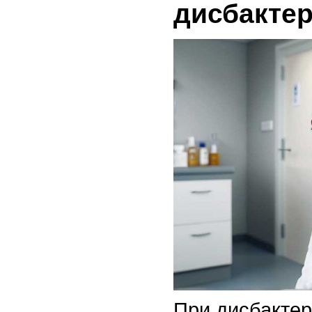
дисбакте
При дисбактер