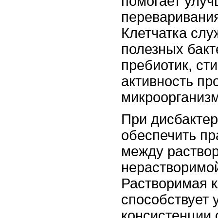
помогает улуч
переваривания
Клетчатка слу
полезных бакт
пребиотик, ст
активность пр
микроорганизм
При дисбактер
обеспечить п
между раство
нерастворимой
Растворимая к
способствует
консистенции 