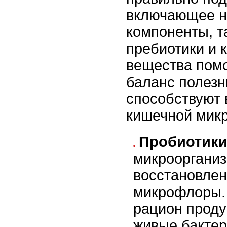
включающее 
компоненты, т
пребиотики и к
вещества пом
баланс полезн
способствуют
кишечной мик
Пробиотики
микрооргани
восстановле
микрофлоры.
рацион прод
живые бактер