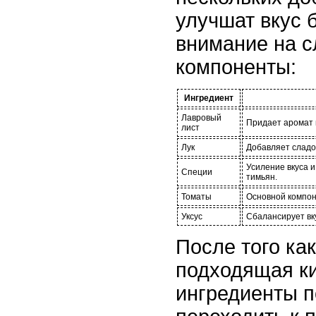
улучшат вкус 
внимание на 
компоненты:
Ингредиент
Лавровый
Придает аромат 
лист
Лук
Добавляет сладо
Усиление вкуса 
Специи
тимьян.
Томаты
Основной компон
Уксус
Сбалансирует вку
После того ка
подходящая ки
ингредиенты п