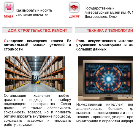
Государственный
Как выбрать и носить
литературный музей им. Ф. 
стильные перчатки
Мода
Досуг
Достоевского. Омск
ДОМ, СТРОИТЕЛЬСТВО, РЕМОНТ
ТЕХНИКА И ТЕХНОЛОГИИ
Складские помещения класса B:
Роль искусственного интеллекта в
оптимальный баланс условий и
улучшении мониторинга и ан
стоимости
больших данных
Организация хранения требует
грамотного подхода к выбору
подходящего пространства. Склад
Искусственный интеллект по
должен не только обеспечивать
анализировать большие да
сохранность товаров, но и помогать
выявлять закономерности и по
оптимизировать внутренние процессы,
точность прогнозов, ускоряя пр
сокращать издержки и упрощать
мониторинга и обработки инфор
работу с грузами.