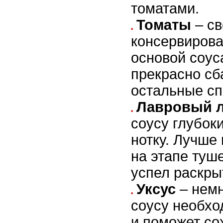
томатами.
Томаты
– св
консервирова
основой соуса
прекрасно сб
остальные сп
Лавровый л
соусу глубок
нотку. Лучше 
на этапе туш
успел раскры
Уксус
– немн
соусу необхо
и поможет со