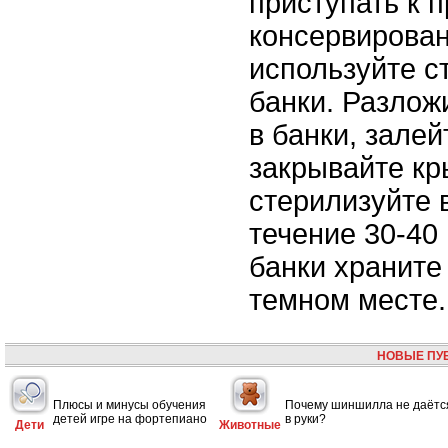
приступать к 
консервирован
используйте с
банки. Разлож
в банки, залей
закрывайте к
стерилизуйте 
течение 30-40
банки храните
темном месте.
НОВЫЕ ПУ
Плюсы и минусы обучения
Почему шиншилла не даётс
детей игре на фортепиано
в руки?
Дети
Животные