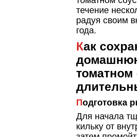
томатном соус
течение неско
радуя своим в
года.
Как сохранить
домашнюю
томатном 
длительн
Подготовка 
Для начала тщ
кильку от внут
затем промойт