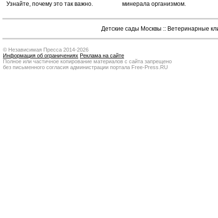
Узнайте, почему это так важно.
минерала организмом.
Детские сады Москвы
::
Ветеринарные кл
© Независимая Пресса 2014-2026
Информация об ограничениях
Реклама на сайте
Полное или частичное копирование материалов с сайта запрещено
без письменного согласия администрации портала Free-Press.RU