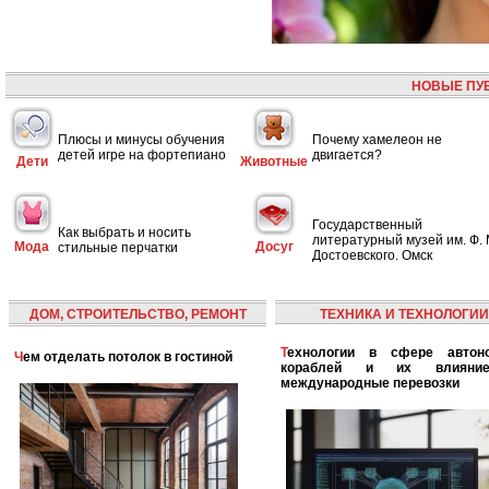
НОВЫЕ ПУ
Плюсы и минусы обучения
Почему хамелеон не
детей игре на фортепиано
двигается?
Дети
Животные
Государственный
Как выбрать и носить
литературный музей им. Ф. 
Мода
Досуг
стильные перчатки
Достоевского. Омск
ДОМ, СТРОИТЕЛЬСТВО, РЕМОНТ
ТЕХНИКА И ТЕХНОЛОГИИ
Технологии в сфере автономных
Чем отделать потолок в гостиной
кораблей и их влияни
международные перевозки