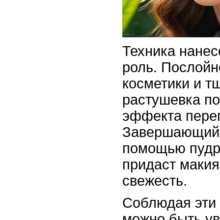
Техника нанес
роль. Послойн
косметики и т
растушевка по
эффекта пере
Завершающий 
помощью пудры
придаст макия
свежесть.
Соблюдая эти
можно быть ув