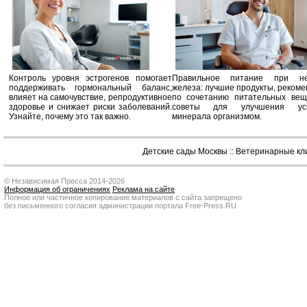
Контроль уровня эстрогенов помогает
Правильное питание при не
поддерживать гормональный баланс,
железа: лучшие продукты, реком
влияет на самочувствие, репродуктивное
по сочетанию питательных вещ
здоровье и снижает риски заболеваний.
советы для улучшения усв
Узнайте, почему это так важно.
минерала организмом.
Детские сады Москвы
::
Ветеринарные кл
© Независимая Пресса 2014-2026
Информация об ограничениях
Реклама на сайте
Полное или частичное копирование материалов с сайта запрещено
без письменного согласия администрации портала Free-Press.RU