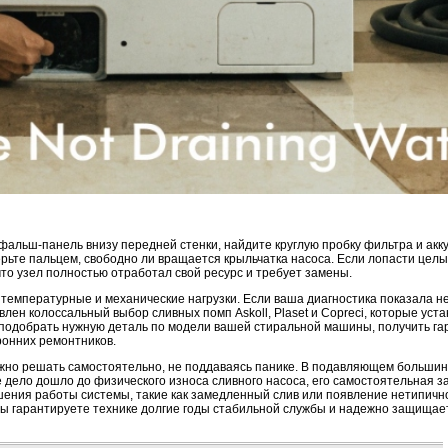
фальш-панель внизу передней стенки, найдите круглую пробку фильтра и акк
ерьте пальцем, свободно ли вращается крыльчатка насоса. Если лопасти целы
что узел полностью отработал свой ресурс и требует замены.
 температурные и механические нагрузки. Если ваша диагностика показала 
ен колоссальный выбор сливных помп Askoll, Plaset и Copreci, которые устан
одобрать нужную деталь по модели вашей стиральной машины, получить га
ронних ремонтников.
ужно решать самостоятельно, не поддаваясь панике. В подавляющем большин
 дело дошло до физического износа сливного насоса, его самостоятельная 
шения работы системы, такие как замедленный слив или появление нетипичн
ы гарантируете технике долгие годы стабильной службы и надежно защищает