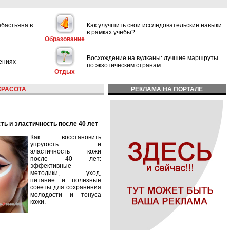
ебастьяна в
Как улучшить свои исследовательские навыки
в рамках учёбы?
Образование
Восхождение на вулканы: лучшие маршруты
ениях
по экзотическим странам
Отдых
КРАСОТА
РЕКЛАМА НА ПОРТАЛЕ
сть и эластичность после 40 лет
Как восстановить
упругость и
эластичность кожи
после 40 лет:
эффективные
методики, уход,
питание и полезные
советы для сохранения
молодости и тонуса
кожи.