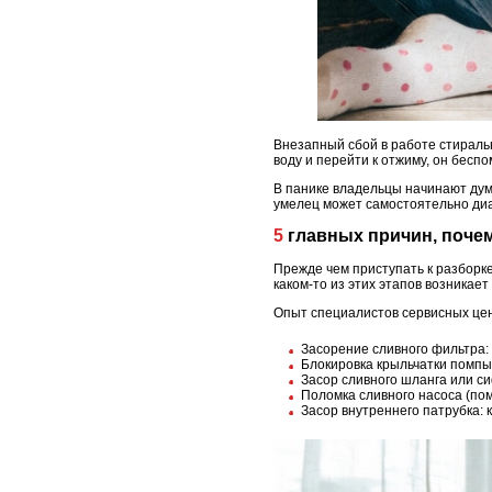
Внезапный сбой в работе стираль
воду и перейти к отжиму, он бесп
В панике владельцы начинают дум
умелец может самостоятельно диаг
5 главных причин, поч
Прежде чем приступать к разборке
каком-то из этих этапов возникае
Опыт специалистов сервисных це
Засорение сливного фильтра:
Блокировка крыльчатки помпы:
Засор сливного шланга или си
Поломка сливного насоса (пом
Засор внутреннего патрубка: 