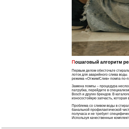
Пошаговый алгоритм р
Первым делом обесточьте стираль
лоток для аварийного слива воды.
режима «Отжим/Слив» помпа по-пре
Замена помпы – процедура неслож
патрубка, перейдите в специализи
Bosch и других брендов. В каталог
износостойкую запчасть, которая 
Проблема со сливом воды в стира
банальной профилактической чист
получаса и не требует специфиче
Используя качественные комплект