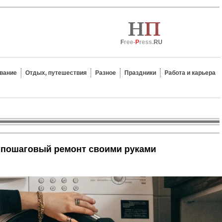
F
ree-
P
ress.
RU
вание
Отдых, путешествия
Разное
Праздники
Работа и карьера
 + пошаговый ремонт своими руками