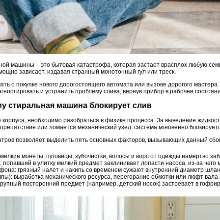
ной машины – это бытовая катастрофа, которая застает врасплох любую семь
омощно зависает, издавая странный монотонный гул или треск.
ать о покупке нового дорогостоящего автомата или вызове дорогого мастера
ностировать и устранить проблему слива, вернув прибор в рабочее состояни
ему стиральная машина блокирует слив
 корпуса, необходимо разобраться в физике процесса. За выведение жидкости
т препятствие или ломается механический узел, система мгновенно блокируе
нтров позволяет выделить пять основных факторов, вызывающих данный сбо
 мелкие монеты, пуговицы, зубочистки, волосы и ворс от одежды намертво за
 попавший в улитку мелкий предмет заклинивает лопасти насоса, из-за чего м
фона: грязный налет и накипь со временем сужают внутренний диаметр шланг
пы): выработка механического ресурса, перегорание обмотки или люфт вала 
крупный посторонний предмет (например, детский носок) застревает в гофри