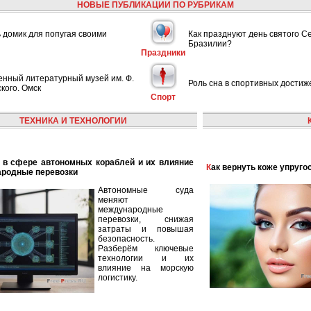
НОВЫЕ ПУБЛИКАЦИИ ПО РУБРИКАМ
ь домик для попугая своими
Как празднуют день святого С
Бразилии?
Праздники
енный литературный музей им. Ф.
Роль сна в спортивных достиж
кого. Омск
Спорт
ТЕХНИКА И ТЕХНОЛОГИИ
Как вернуть коже упруго
ародные перевозки
Автономные суда
меняют
международные
перевозки, снижая
затраты и повышая
безопасность.
Разберём ключевые
технологии и их
влияние на морскую
логистику.