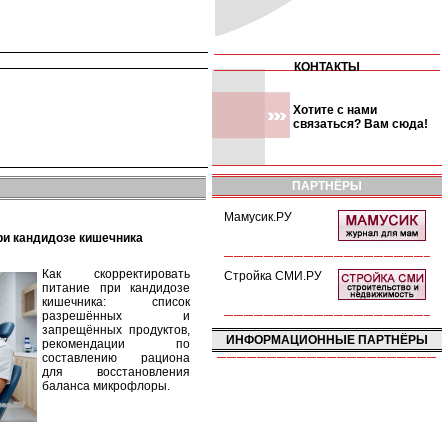
КОНТАКТЫ
Хотите с нами
связаться? Вам сюда!
ПАРТНЁРЫ
Мамусик.РУ
при кандидозе кишечника
Как скорректировать
Стройка СМИ.РУ
питание при кандидозе
кишечника: список
разрешённых и
запрещённых продуктов,
ИНФОРМАЦИОННЫЕ ПАРТНЁРЫ
рекомендации по
составлению рациона
для восстановления
баланса микрофлоры.