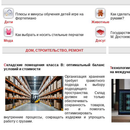
Плюсы и минусы обучения детей игре на
Как сделат
фортепиано
руками?
Дети
Животные
Государств
Как выбрать и носить стильные перчатки
М. Достоевс
Мода
Досуг
ДОМ, СТРОИТЕЛЬСТВО, РЕМОНТ
Складские помещения класса B: оптимальный баланс
Технологии в сфере автономных кораблей и их влияние
условий и стоимости
на междун
Организация хранения
требует грамотного
подхода к выбору
подходящего
пространства. Склад
должен не только
обеспечивать
сохранность товаров,
но и помогать
оптимизировать
внутренние процессы, сокращать издержки и упрощать
работу с грузами.