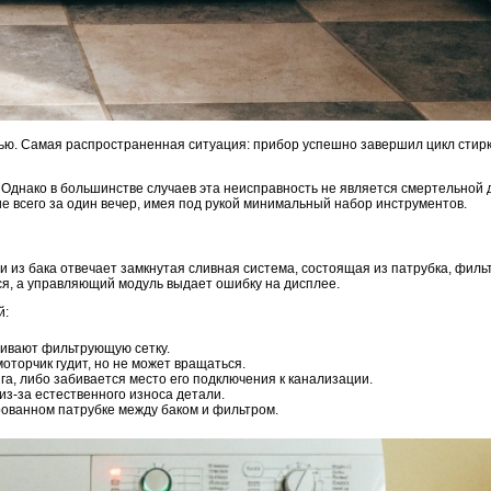
ю. Самая распространенная ситуация: прибор успешно завершил цикл стирки
. Однако в большинстве случаев эта неисправность не является смертельной
е всего за один вечер, имея под рукой минимальный набор инструментов.
 из бака отвечает замкнутая сливная система, состоящая из патрубка, фильтр
тся, а управляющий модуль выдает ошибку на дисплее.
й:
бивают фильтрующую сетку.
оторчик гудит, но не может вращаться.
а, либо забивается место его подключения к канализации.
из-за естественного износа детали.
рованном патрубке между баком и фильтром.