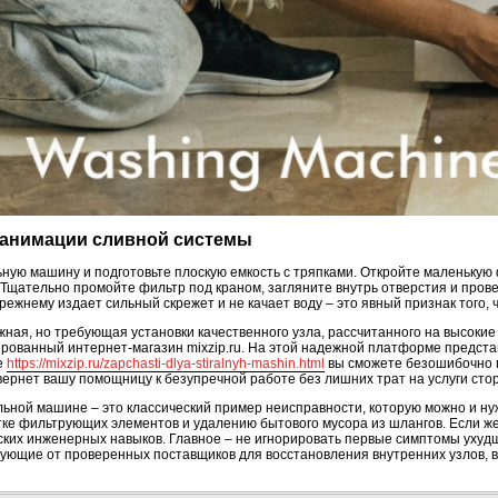
еанимации сливной системы
ную машину и подготовьте плоскую емкость с тряпками. Откройте маленькую 
 Тщательно промойте фильтр под краном, загляните внутрь отверстия и пров
жнему издает сильный скрежет и не качает воду – это явный признак того, 
ная, но требующая установки качественного узла, рассчитанного на высокие
рованный интернет-магазин mixzip.ru. На этой надежной платформе представл
е
https://mixzip.ru/zapchasti-dlya-stiralnyh-mashin.html
вы сможете безошибочно п
вернет вашу помощницу к безупречной работе без лишних трат на услуги сто
льной машине – это классический пример неисправности, которую можно и н
ке фильтрующих элементов и удалению бытового мусора из шлангов. Если же
ских инженерных навыков. Главное – не игнорировать первые симптомы ухуд
ующие от проверенных поставщиков для восстановления внутренних узлов, в