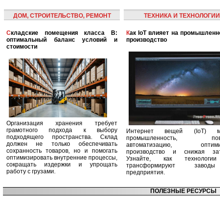
ДОМ, СТРОИТЕЛЬСТВО, РЕМОНТ
ТЕХНИКА И ТЕХНОЛОГИИ
Складские помещения класса B:
Как IoT влияет на промышленность и
оптимальный баланс условий и
производство
стоимости
Организация хранения требует
грамотного подхода к выбору
Интернет вещей (IoT) м
подходящего пространства. Склад
промышленность, пов
должен не только обеспечивать
автоматизацию, оптими
сохранность товаров, но и помогать
производство и снижая зат
оптимизировать внутренние процессы,
Узнайте, как технологи
сокращать издержки и упрощать
трансформируют заво
работу с грузами.
предприятия.
ПОЛЕЗНЫЕ РЕСУРСЫ