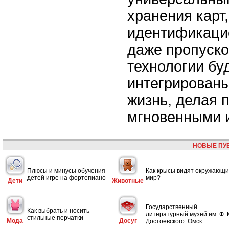
хранения карт,
идентификаци
даже пропуско
технологии бу
интегрирован
жизнь, делая 
мгновенными 
НОВЫЕ ПУ
Плюсы и минусы обучения
Как крысы видят окружающ
детей игре на фортепиано
мир?
Дети
Животные
Государственный
Как выбрать и носить
литературный музей им. Ф. 
стильные перчатки
Мода
Досуг
Достоевского. Омск