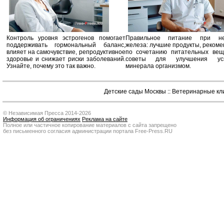
Контроль уровня эстрогенов помогает
Правильное питание при не
поддерживать гормональный баланс,
железа: лучшие продукты, реком
влияет на самочувствие, репродуктивное
по сочетанию питательных вещ
здоровье и снижает риски заболеваний.
советы для улучшения усв
Узнайте, почему это так важно.
минерала организмом.
Детские сады Москвы
::
Ветеринарные кл
© Независимая Пресса 2014-2026
Информация об ограничениях
Реклама на сайте
Полное или частичное копирование материалов с сайта запрещено
без письменного согласия администрации портала Free-Press.RU