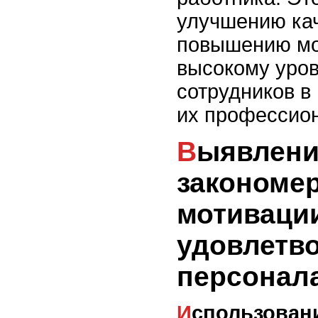
улучшению кач
повышению мо
высокому уро
сотрудников в
их профессио
Выявление скрытых
закономер
мотиваци
удовлетв
персонал
Использование аналитики для