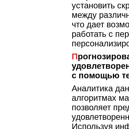
установить ск
между различ
что дает возм
работать с пе
персонализир
Прогнозирование
удовлетворе
с помощью т
Аналитика дан
алгоритмах ма
позволяет пре
удовлетворенн
Используя ин