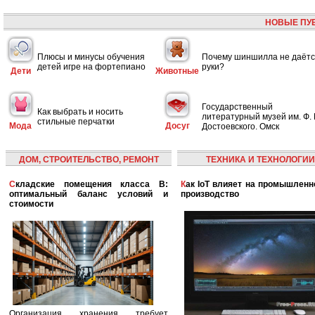
НОВЫЕ ПУ
Плюсы и минусы обучения
Почему шиншилла не даётс
детей игре на фортепиано
руки?
Дети
Животные
Государственный
Как выбрать и носить
литературный музей им. Ф. 
стильные перчатки
Мода
Досуг
Достоевского. Омск
ДОМ, СТРОИТЕЛЬСТВО, РЕМОНТ
ТЕХНИКА И ТЕХНОЛОГИИ
Складские помещения класса B:
Как IoT влияет на промышленность и
оптимальный баланс условий и
производство
стоимости
Организация хранения требует