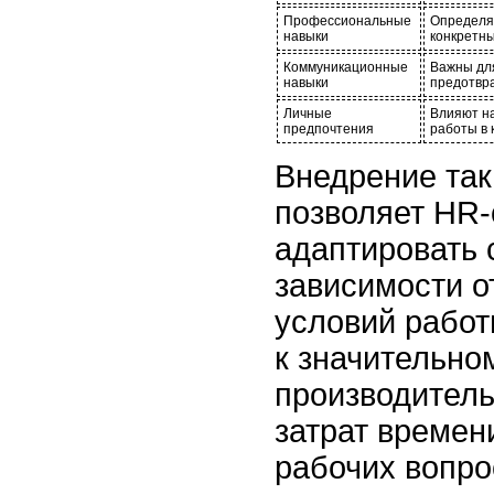
Профессиональные
Определя
навыки
конкретны
Коммуникационные
Важны дл
навыки
предотвр
Личные
Влияют на
предпочтения
работы в 
Внедрение так
позволяет HR-
адаптировать 
зависимости 
условий работ
к значительн
производител
затрат времен
рабочих вопро