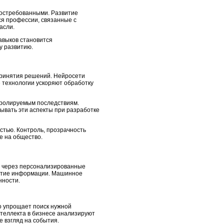
востребованными. Развитие
ся профессии, связанные с
асли.
авыков становится
у развитию.
принятия решений. Нейросети
 технологии ускоряют обработку
нтролируемым последствиям.
ывать эти аспекты при разработке
стью. Контроль, прозрачность
е на общество.
й через персонализированные
иятие информации. Машинное
нности.
о упрощает поиск нужной
нтеллекта в бизнесе анализируют
е взгляд на события.