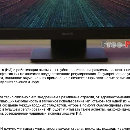
кта (ИИ) и роботизации оказывает глубокое влияние на различные аспекты ж
ффективных механизмов государственного регулирования. Государственное у
ти, машинное обучение и их применение в бизнесе открывают новые возможн
твующих законов и норм.
а тесно связано с его внедрением в различные отрасли, от здравоохранения
ивающих безопасность и этическое использование ИИ, становится одной из к
а создание международных стандартов, которые помогут сбалансировать и
о в будущем регулирование ИИ будет учитывать такие аспекты, как конфиден
бки, совершенные машинами, использующими ИИ.
 должно учитывать уникальность каждой страны, поскольку подходы к законо