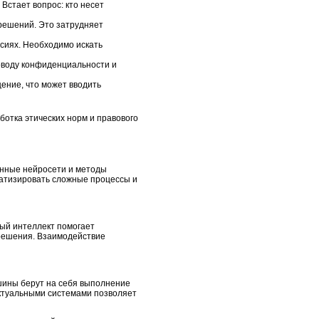
стает вопрос: кто несет
решений. Это затрудняет
сиях. Необходимо искать
оводу конфиденциальности и
ение, что может вводить
ботка этических норм и правового
енные нейросети и методы
матизировать сложные процессы и
ый интеллект помогает
решения. Взаимодействие
шины берут на себя выполнение
ектуальными системами позволяет