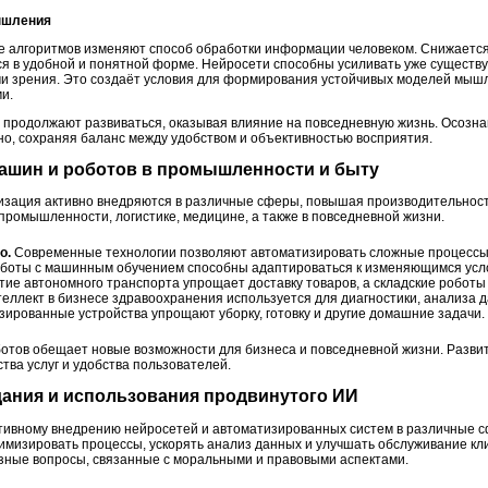
мышления
е алгоритмов изменяют способ обработки информации человеком. Снижается
ся в удобной и понятной форме. Нейросети способны усиливать уже сущест
ми зрения. Это создаёт условия для формирования устойчивых моделей мышл
и.
родолжают развиваться, оказывая влияние на повседневную жизнь. Осозна
но, сохраняя баланс между удобством и объективностью восприятия.
машин и роботов в промышленности и быту
изация активно внедряются в различные сферы, повышая производительност
ромышленности, логистике, медицине, а также в повседневной жизни.
о.
Современные технологии позволяют автоматизировать сложные процессы,
Роботы с машинным обучением способны адаптироваться к изменяющимся усл
ие автономного транспорта упрощает доставку товаров, а складские роботы 
еллект в бизнесе здравоохранения используется для диагностики, анализа 
ированные устройства упрощают уборку, готовку и другие домашние задачи.
тов обещает новые возможности для бизнеса и повседневной жизни. Развит
тва услуг и удобства пользователей.
дания и использования продвинутого ИИ
ктивному внедрению нейросетей и автоматизированных систем в различные 
имизировать процессы, ускорять анализ данных и улучшать обслуживание кли
зные вопросы, связанные с моральными и правовыми аспектами.