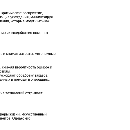
 критическое восприятие,
вующие убеждения, минимизируя
ения, которые могут быть как
ние их воздействия помогает
ь и снижая затраты. Автономные
 снижая вероятность ошибок и
овиям.
ускоряют обработку заказов.
данных и помощи в операциях.
ие технологий открывает
сферы жизни. Искусственный
ентов. Однако его