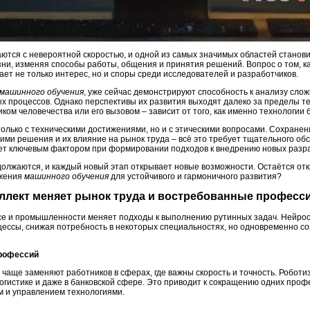
ются с невероятной скоростью, и одной из самых значимых областей станов
ни, изменяя способы работы, общения и принятия решений. Вопрос о том, к
ает не только интерес, но и споры среди исследователей и разработчиков.
машинного обучения
, уже сейчас демонстрируют способность к анализу сло
х процессов. Однако перспективы их развития выходят далеко за пределы т
ом человечества или его вызовом – зависит от того, как именно технологии 
только с техническими достижениями, но и с этическими вопросами. Сохранен
ими решения и их влияние на рынок труда – всё это требует тщательного об
ет ключевым фактором при формировании подходов к внедрению новых разра
должаются, и каждый новый этап открывает новые возможности. Остаётся от
ижения
машинного обучения
для устойчивого и гармоничного развития?
еллект меняет рынок труда и востребованные професс
есе и промышленности меняет подходы к выполнению рутинных задач. Нейро
ессы, снижая потребность в некоторых специальностях, но одновременно со
профессий
чаще заменяют работников в сферах, где важны скорость и точность. Роботи
логистике и даже в банковской сфере. Это приводит к сокращению одних проф
м и управлением технологиями.