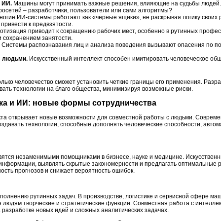
 ИИ.
Машины могут принимать важные решения, влияющие на судьбы людей. В
росетей – разработчики, пользователи или сами алгоритмы?
огие ИИ-системы работают как «черные ящики», не раскрывая логику своих 
 привести к предвзятости.
отизация приводит к сокращению рабочих мест, особенно в рутинных профес
и сохранением занятости.
Системы распознавания лиц и анализа поведения вызывают опасения по п
с людьми.
Искусственный интеллект способен имитировать человеческое общ
олько человечество сможет установить четкие границы его применения. Разра
вать технологии на благо общества, минимизируя возможные риски.
ека и ИИ: новые формы сотрудничества
кта открывает новые возможности для совместной работы с людьми. Соврем
здавать технологии, способные дополнять человеческие способности, авто
ятся незаменимыми помощниками в бизнесе, науке и медицине. Искусственн
информации, выявлять скрытые закономерности и предлагать оптимальные 
ость прогнозов и снижает вероятность ошибок.
полнению рутинных задач. В производстве, логистике и сервисной сфере ма
 людям творческие и стратегические функции. Совместная работа с интелл
 разработке новых идей и сложных аналитических задачах.