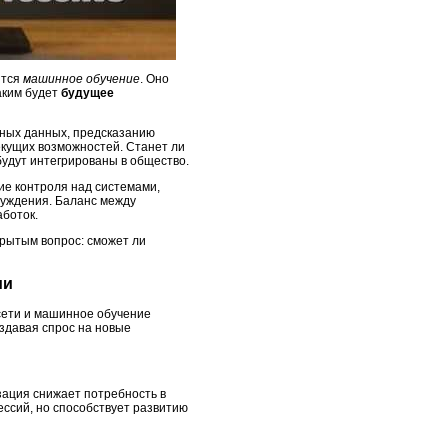
ится
машинное обучение
. Оно
аким будет
будущее
жных данных, предсказанию
екущих возможностей. Станет ли
будут интегрированы в общество.
ие контроля над системами,
суждения. Баланс между
боток.
крытым вопрос: сможет ли
ии
сети и машинное обучение
здавая спрос на новые
зация снижает потребность в
ессий, но способствует развитию