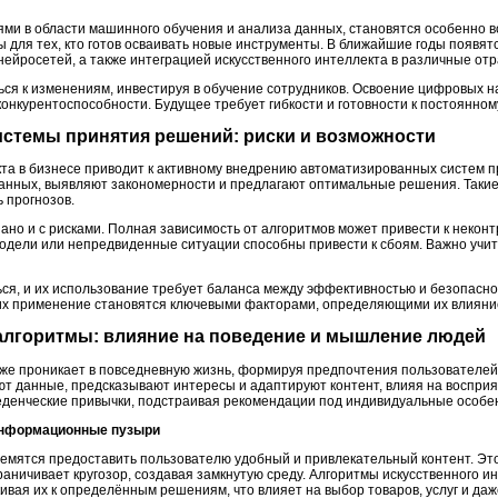
ми в области машинного обучения и анализа данных, становятся особенно 
 для тех, кто готов осваивать новые инструменты. В ближайшие годы появят
ейросетей, а также интеграцией искусственного интеллекта в различные отр
ся к изменениям, инвестируя в обучение сотрудников. Освоение цифровых н
онкурентоспособности. Будущее требует гибкости и готовности к постоянном
истемы принятия решений: риски и возможности
кта в бизнесе приводит к активному внедрению автоматизированных систем 
нных, выявляют закономерности и предлагают оптимальные решения. Такие
 прогнозов.
зано и с рисками. Полная зависимость от алгоритмов может привести к неко
одели или непредвиденные ситуации способны привести к сбоям. Важно учит
ся, и их использование требует баланса между эффективностью и безопасно
 их применение становятся ключевыми факторами, определяющими их влияни
алгоритмы: влияние на поведение и мышление людей
бже проникает в повседневную жизнь, формируя предпочтения пользователе
ют данные, предсказывают интересы и адаптируют контент, влияя на воспр
еденческие привычки, подстраивая рекомендации под индивидуальные особе
 информационные пузыри
емятся предоставить пользователю удобный и привлекательный контент. Эт
аничивает кругозор, создавая замкнутую среду. Алгоритмы искусственного и
вая их к определённым решениям, что влияет на выбор товаров, услуг и даж