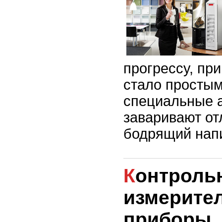
прогрессу, пр
стало простым
специальные а
заваривают от
бодрящий напи
Контрольно-
измерите
приборы