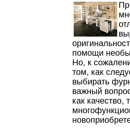
Пр
мн
от
вы
оригинальност
помощи необы
Но, к сожалени
том, как след
выбирать фурн
важный вопрос
как качество, т
многофункцио
новоприобрет