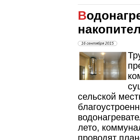
Водонагреватели
накопите
16 сентября 2015
Тр
пр
ко
су
сельской местн
благоустроенн
водонагревате
лето, коммун
проводят пла