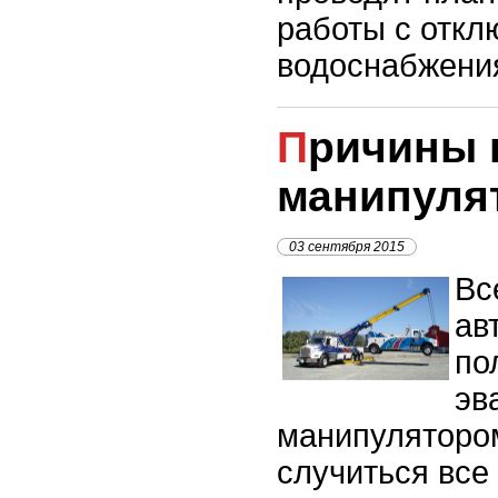
работы с откл
водоснабжени
Причины популярности
манипуля
03 сентября 2015
Вс
ав
по
эв
манипулятором
случиться все