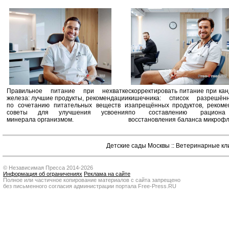
Правильное питание при нехватке
скорректировать питание при ка
железа: лучшие продукты, рекомендации
кишечника: список разрешё
по сочетанию питательных веществ и
запрещённых продуктов, рекоме
советы для улучшения усвоения
по составлению рацион
минерала организмом.
восстановления баланса микроф
Детские сады Москвы
::
Ветеринарные кл
© Независимая Пресса 2014-2026
Информация об ограничениях
Реклама на сайте
Полное или частичное копирование материалов с сайта запрещено
без письменного согласия администрации портала Free-Press.RU