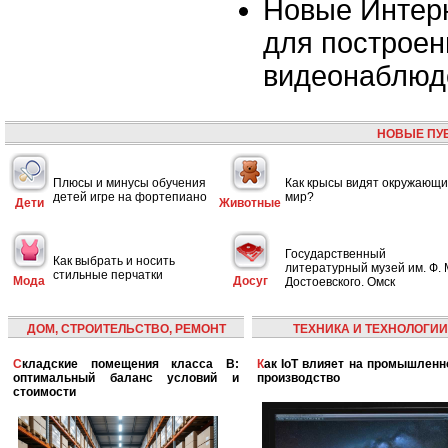
Новые Интер
для построен
видеонаблюд
НОВЫЕ ПУ
Плюсы и минусы обучения
Как крысы видят окружающ
детей игре на фортепиано
мир?
Дети
Животные
Государственный
Как выбрать и носить
литературный музей им. Ф. 
стильные перчатки
Мода
Досуг
Достоевского. Омск
ДОМ, СТРОИТЕЛЬСТВО, РЕМОНТ
ТЕХНИКА И ТЕХНОЛОГИИ
Складские помещения класса B:
Как IoT влияет на промышленность и
оптимальный баланс условий и
производство
стоимости