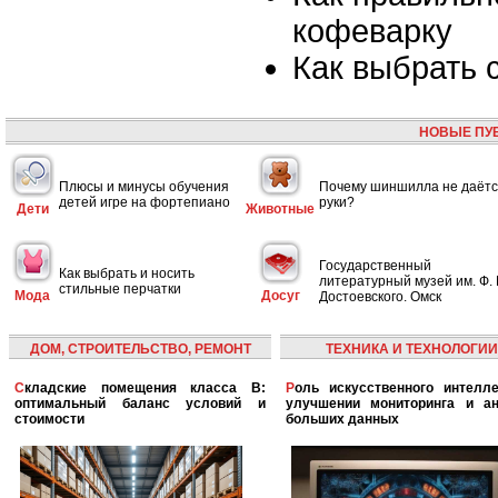
кофеварку
Как выбрать
НОВЫЕ ПУ
Плюсы и минусы обучения
Почему шиншилла не даётс
детей игре на фортепиано
руки?
Дети
Животные
Государственный
Как выбрать и носить
литературный музей им. Ф. 
стильные перчатки
Мода
Досуг
Достоевского. Омск
ДОМ, СТРОИТЕЛЬСТВО, РЕМОНТ
ТЕХНИКА И ТЕХНОЛОГИИ
Складские помещения класса B:
Роль искусственного интеллекта в
оптимальный баланс условий и
улучшении мониторинга и ан
стоимости
больших данных