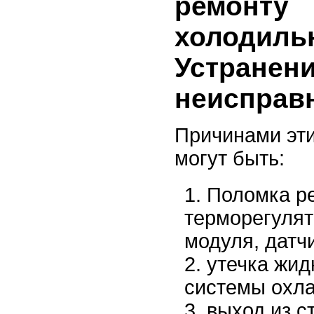
ремонту
холодиль
Устранен
неисправ
Причинами эт
могут быть:
Поломка р
терморегулят
модуля, датч
утечка жид
системы охл
выход из с