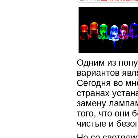
Категория
Техника и техно
Одним из попу
вариантов явл
Сегодня во мн
странах устан
замену лампам
того, что они 
чистые и безо
Но со светоди