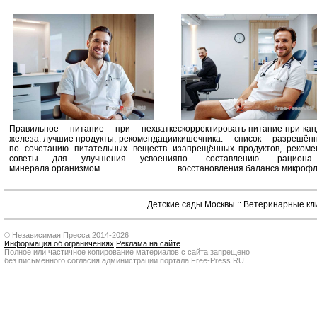
Правильное питание при нехватке
скорректировать питание при ка
железа: лучшие продукты, рекомендации
кишечника: список разрешё
по сочетанию питательных веществ и
запрещённых продуктов, рекоме
советы для улучшения усвоения
по составлению рацион
минерала организмом.
восстановления баланса микроф
Детские сады Москвы
::
Ветеринарные кл
© Независимая Пресса 2014-2026
Информация об ограничениях
Реклама на сайте
Полное или частичное копирование материалов с сайта запрещено
без письменного согласия администрации портала Free-Press.RU