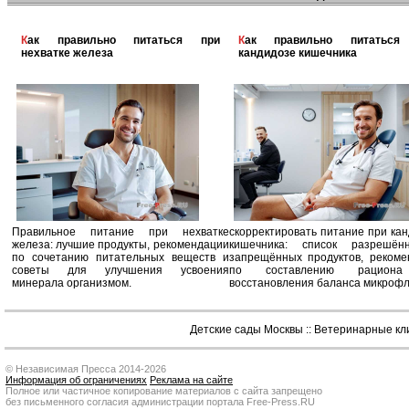
Как правильно питаться при
Как правильно питаться при
нехватке железа
кандидозе кишечника
Правильное питание при нехватке
скорректировать питание при ка
железа: лучшие продукты, рекомендации
кишечника: список разрешё
по сочетанию питательных веществ и
запрещённых продуктов, рекоме
советы для улучшения усвоения
по составлению рацион
минерала организмом.
восстановления баланса микроф
Детские сады Москвы
::
Ветеринарные кл
© Независимая Пресса 2014-2026
Информация об ограничениях
Реклама на сайте
Полное или частичное копирование материалов с сайта запрещено
без письменного согласия администрации портала Free-Press.RU