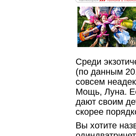
Категория
Техника и техно
Среди экзотич
(по данным 201
совсем неадек
Мощь, Луна. Е
дают своим де
скорее порядк
Вы хотите наз
одиндватричет