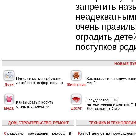
запретить наз
неадекватным
очень правиль
оградить дете
поступков род
НОВЫЕ ПУ
Плюсы и минусы обучения
Как крысы видят окружающ
детей игре на фортепиано
мир?
Дети
Животные
Государственный
Как выбрать и носить
литературный музей им. Ф. 
стильные перчатки
Мода
Досуг
Достоевского. Омск
ДОМ, СТРОИТЕЛЬСТВО, РЕМОНТ
ТЕХНИКА И ТЕХНОЛОГИИ
Складские помещения класса B:
Как IoT влияет на промышленность и