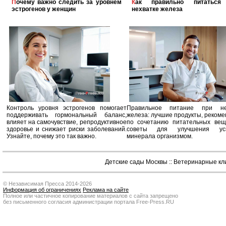
Почему важно следить за уровнем
Как правильно питаться при
эстрогенов у женщин
нехватке железа
Контроль уровня эстрогенов помогает
Правильное питание при не
поддерживать гормональный баланс,
железа: лучшие продукты, реком
влияет на самочувствие, репродуктивное
по сочетанию питательных вещ
здоровье и снижает риски заболеваний.
советы для улучшения усв
Узнайте, почему это так важно.
минерала организмом.
Детские сады Москвы
::
Ветеринарные кл
© Независимая Пресса 2014-2026
Информация об ограничениях
Реклама на сайте
Полное или частичное копирование материалов с сайта запрещено
без письменного согласия администрации портала Free-Press.RU