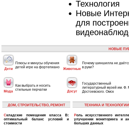
Технология
Новые Интер
для построен
видеонаблюд
НОВЫЕ ПУ
Плюсы и минусы обучения
Почему шиншилла не даётс
детей игре на фортепиано
в руки?
Дети
Животные
Государственный
Как выбрать и носить
литературный музей им. Ф. 
стильные перчатки
Мода
Досуг
Достоевского. Омск
ДОМ, СТРОИТЕЛЬСТВО, РЕМОНТ
ТЕХНИКА И ТЕХНОЛОГИИ
Складские помещения класса B:
Роль искусственного интеллекта в
оптимальный баланс условий и
улучшении мониторинга и ан
стоимости
больших данных