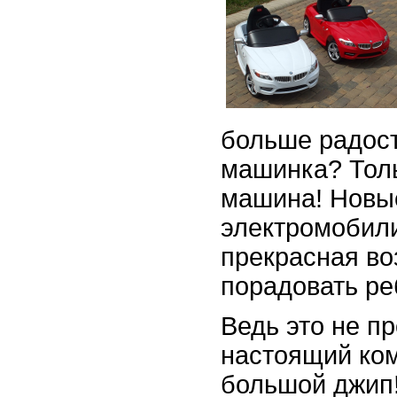
больше радост
машинка? Тол
машина! Новы
электромобил
прекрасная в
порадовать ре
Ведь это не п
настоящий ко
большой джип!