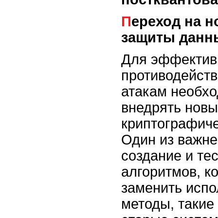
Переход на новые стандарты
защиты данн
Для эффектив
противодейст
атакам необх
внедрять нов
криптографиче
Один из важне
создание и те
алгоритмов, к
заменить исп
методы, такие