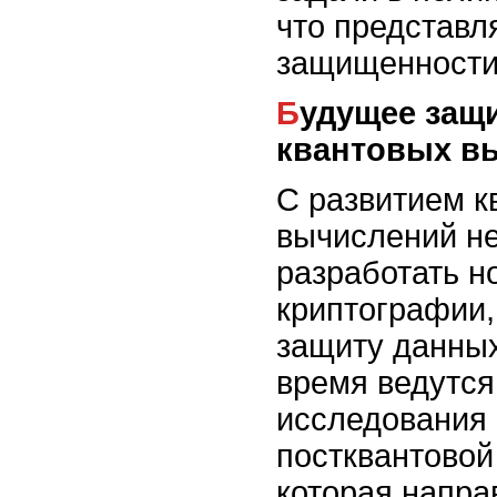
что представл
защищенности
Будущее защиты данных в эпоху
квантовых в
С развитием к
вычислений н
разработать н
криптографии,
защиту данных
время ведутся
исследования 
постквантовой
которая напра