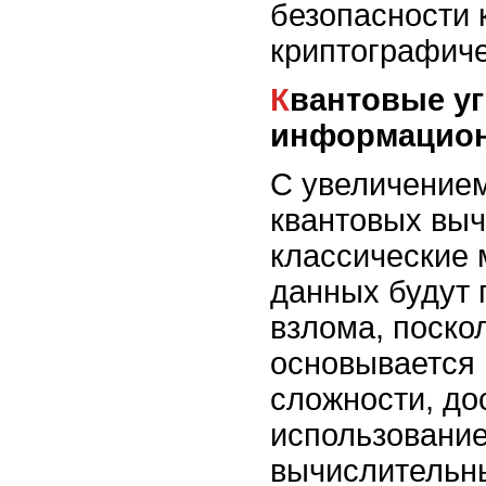
безопасности 
криптографиче
Квантовые угрозы для
информацион
С увеличение
квантовых вы
классические
данных будут 
взлома, поско
основывается 
сложности, до
использовани
вычислительн