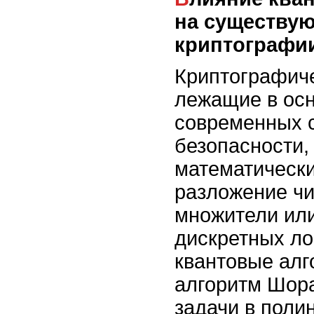
на существу
криптографи
Криптографич
лежащие в ос
современных 
безопасности, 
математически
разложение чи
множители ил
дискретных л
квантовые алг
алгоритм Шора
задачи в поли