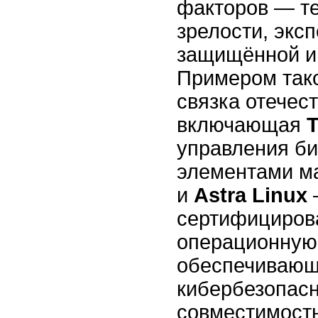
факторов — т
зрелости, экс
защищённой и
Примером тако
связка отечес
включающая
Т
управления би
элементами м
и
Astra Linux
сертифициров
операционную 
обеспечивающ
кибербезопасн
совместимость