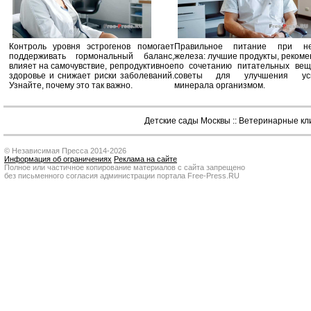
Контроль уровня эстрогенов помогает
Правильное питание при не
поддерживать гормональный баланс,
железа: лучшие продукты, реком
влияет на самочувствие, репродуктивное
по сочетанию питательных вещ
здоровье и снижает риски заболеваний.
советы для улучшения усв
Узнайте, почему это так важно.
минерала организмом.
Детские сады Москвы
::
Ветеринарные кл
© Независимая Пресса 2014-2026
Информация об ограничениях
Реклама на сайте
Полное или частичное копирование материалов с сайта запрещено
без письменного согласия администрации портала Free-Press.RU