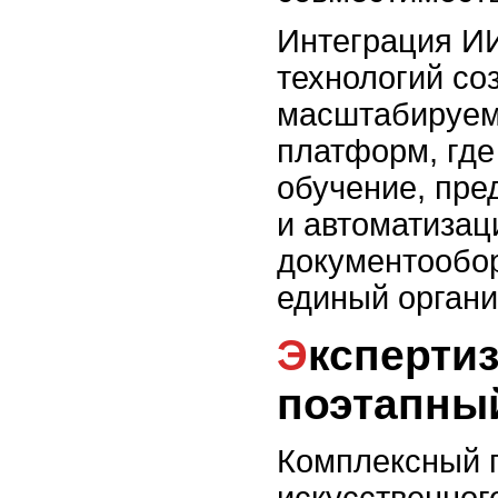
Интеграция ИИ
технологий со
масштабируем
платформ, гд
обучение, пре
и автоматизац
документообор
единый органи
Экспертиза внедрения:
поэтапны
Комплексный 