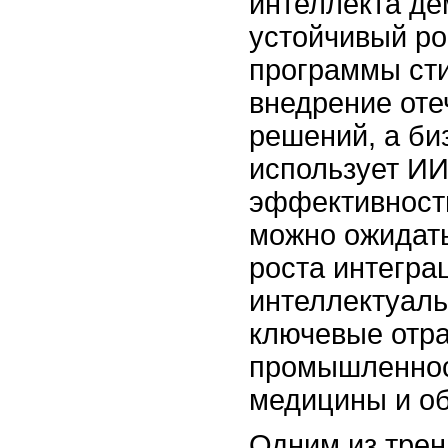
интеллекта де
устойчивый ро
программы ст
внедрение оте
решений, а би
использует И
эффективност
можно ожидат
роста интегра
интеллектуаль
ключевые отр
промышленност
медицины и об
Одним из трен