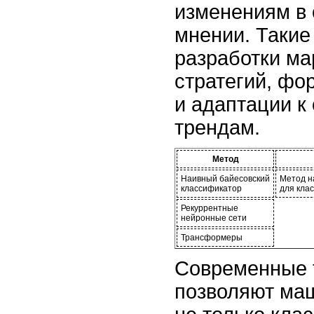
изменениям в
мнении. Такие
разработки ма
стратегий, фо
и адаптации 
трендам.
Метод
Наивный байесовский
Метод н
классификатор
для кла
Рекуррентные
нейронные сети
Трансформеры
Современные 
позволяют ма