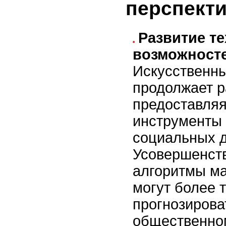
перспект
Развитие те
возможносте
Искусственны
продолжает р
предоставля
инструменты 
социальных 
Усовершенст
алгоритмы м
могут более 
прогнозирова
общественно