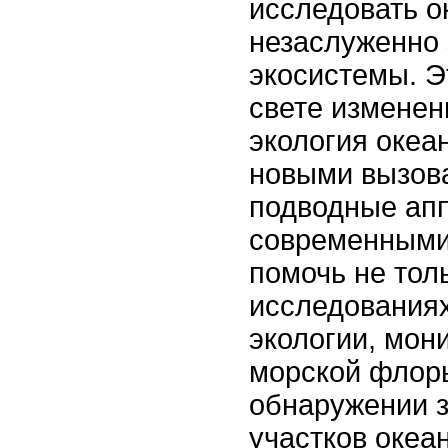
исследовать о
незаслуженно
экосистемы. Э
свете изменен
экология океа
новыми вызов
подводные ап
современными
помочь не тол
исследованиях
экологии, мон
морской флоры
обнаружении 
участков океан