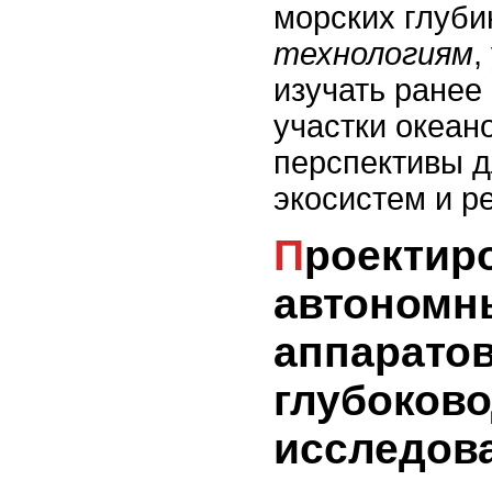
морских глуби
технологиям
,
изучать ранее
участки океано
перспективы д
экосистем и р
Проектирование
автономн
аппарато
глубоков
исследов