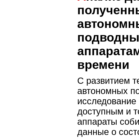
полученн
автономн
подводн
аппарата
времени
С развитием т
автономных по
исследование 
доступным и т
аппараты соб
данные о сост