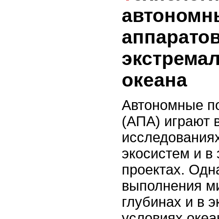
автономн
аппаратов
экстрема
океана
Автономные п
(АПА) играют 
исследованиях
экосистем и в
проектах. Одн
выполнения м
глубинах и в 
условиях океа