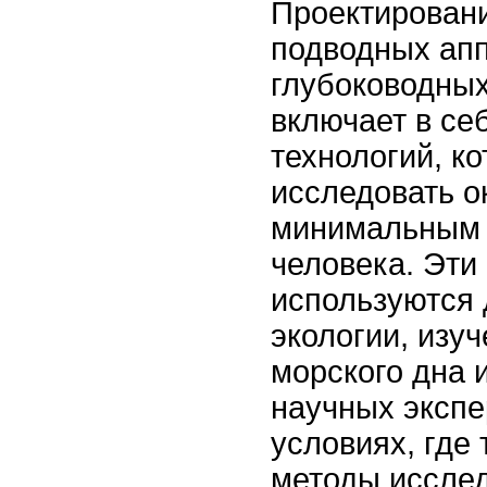
Проектирован
подводных апп
глубоководны
включает в се
технологий, к
исследовать о
минимальным 
человека. Эти
используются 
экологии, изу
морского дна 
научных эксп
условиях, где
методы иссле