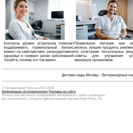
Контроль уровня эстрогенов помогает
Правильное питание при не
поддерживать гормональный баланс,
железа: лучшие продукты, реком
влияет на самочувствие, репродуктивное
по сочетанию питательных вещ
здоровье и снижает риски заболеваний.
советы для улучшения усв
Узнайте, почему это так важно.
минерала организмом.
Детские сады Москвы
::
Ветеринарные кл
© Независимая Пресса 2014-2026
Информация об ограничениях
Реклама на сайте
Полное или частичное копирование материалов с сайта запрещено
без письменного согласия администрации портала Free-Press.RU