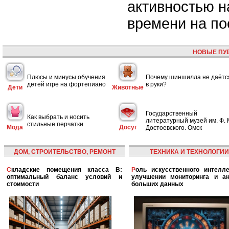
активностью н
времени на по
НОВЫЕ ПУ
Плюсы и минусы обучения
Почему шиншилла не даётс
детей игре на фортепиано
в руки?
Дети
Животные
Государственный
Как выбрать и носить
литературный музей им. Ф. 
стильные перчатки
Мода
Досуг
Достоевского. Омск
ДОМ, СТРОИТЕЛЬСТВО, РЕМОНТ
ТЕХНИКА И ТЕХНОЛОГИИ
Складские помещения класса B:
Роль искусственного интеллекта в
оптимальный баланс условий и
улучшении мониторинга и ан
стоимости
больших данных