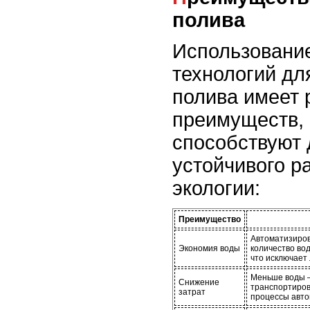
полива
Использовани
технологий дл
полива имеет 
преимуществ,
способствуют
устойчивого р
экологии:
Преимущество
Автоматизиро
Экономия воды
количество во
что исключает
Меньше воды –
Снижение
транспортировк
затрат
процессы авто