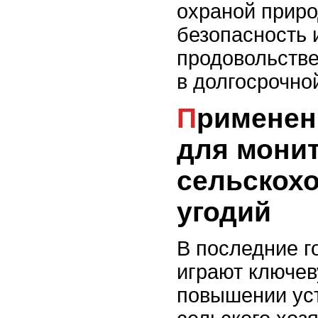
охраной приро
безопасность 
продовольств
в долгосрочно
Применение дронов
для мони
сельскох
угодий
В последние г
играют ключев
повышении ус