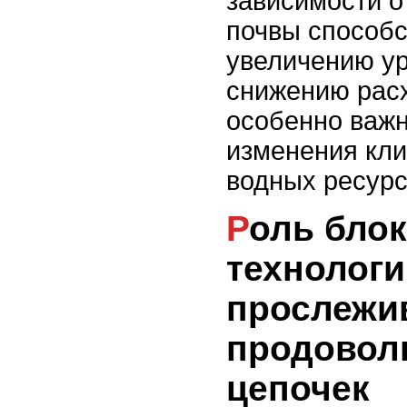
зависимости о
почвы способс
увеличению ур
снижению расх
особенно важн
изменения кл
водных ресурс
Роль блокчейн-
технологи
прослежи
продовол
цепочек