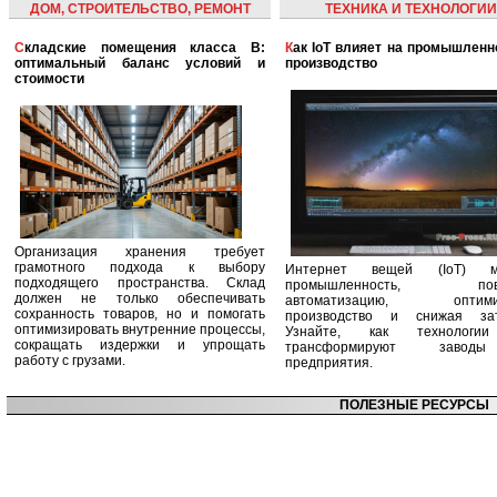
ДОМ, СТРОИТЕЛЬСТВО, РЕМОНТ
ТЕХНИКА И ТЕХНОЛОГИИ
Складские помещения класса B:
Как IoT влияет на промышленность и
оптимальный баланс условий и
производство
стоимости
Организация хранения требует
грамотного подхода к выбору
Интернет вещей (IoT) м
подходящего пространства. Склад
промышленность, пов
должен не только обеспечивать
автоматизацию, оптими
сохранность товаров, но и помогать
производство и снижая зат
оптимизировать внутренние процессы,
Узнайте, как технологи
сокращать издержки и упрощать
трансформируют заво
работу с грузами.
предприятия.
ПОЛЕЗНЫЕ РЕСУРСЫ