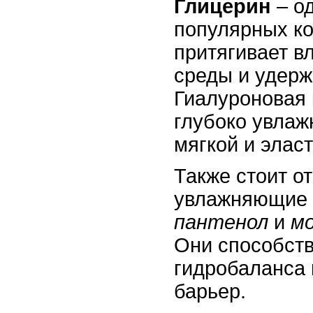
Глицерин
– о
популярных ко
притягивает в
среды и удерж
Гиалуроновая 
глубоко увлаж
мягкой и элас
Также стоит о
увлажняющие 
пантенол
и
мо
Они способст
гидробаланса 
барьер.