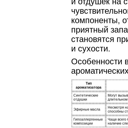
и отдушек на 
чувствительно
компоненты, 
приятный запа
становятся пр
и сухости.
Особенности 
ароматических
Тип
ароматизатора
Синтетические
Могут вызыв
отдушки
длительном
Несмотря на
Эфирные масла
способны ст
Гипоаллергенные
Чаще всего 
композиции
наличие сле