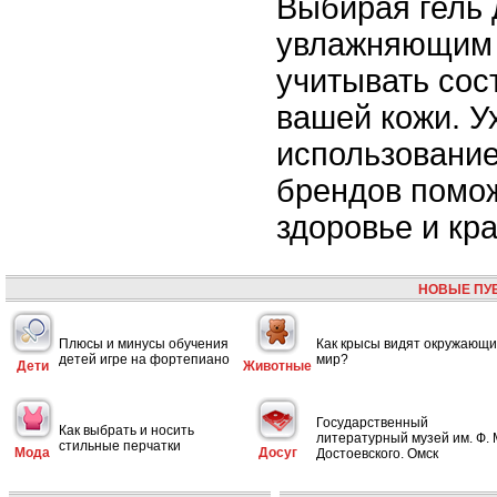
Выбирая гель 
увлажняющим 
учитывать сос
вашей кожи. У
использовани
брендов помо
здоровье и кра
НОВЫЕ ПУ
Плюсы и минусы обучения
Как крысы видят окружающ
детей игре на фортепиано
мир?
Дети
Животные
Государственный
Как выбрать и носить
литературный музей им. Ф. 
стильные перчатки
Мода
Досуг
Достоевского. Омск