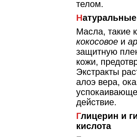
телом.
Натуральные
Масла, такие 
кокосовое
и
а
защитную плен
кожи, предотв
Экстракты рас
алоэ вера, ок
успокаивающе
действие.
Глицерин и гиалуроновая
кислота