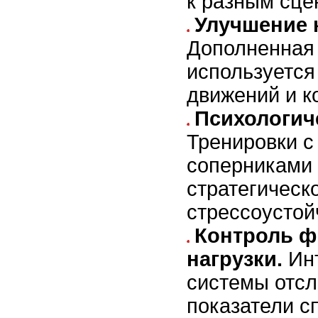
к разным сце
Улучшение 
Дополненная
используется
движений и к
Психологич
Тренировки с
соперниками 
стратегическ
стрессоустой
Контроль ф
нагрузки.
Инт
системы отс
показатели с