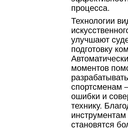
процесса.
Технологии в
искусственног
улучшают суде
подготовку ко
Автоматически
моментов пом
разрабатывать
спортсменам –
ошибки и сов
технику. Благ
инструментам
становятся б