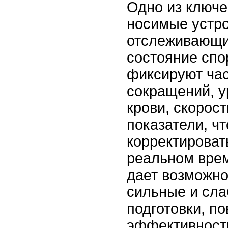
Одно из ключе
носимые устро
отслеживающи
состояние спо
фиксируют час
сокращений, у
крови, скорост
показатели, чт
корректировать
реальном вре
дает возможно
сильные и сл
подготовки, п
эффективност