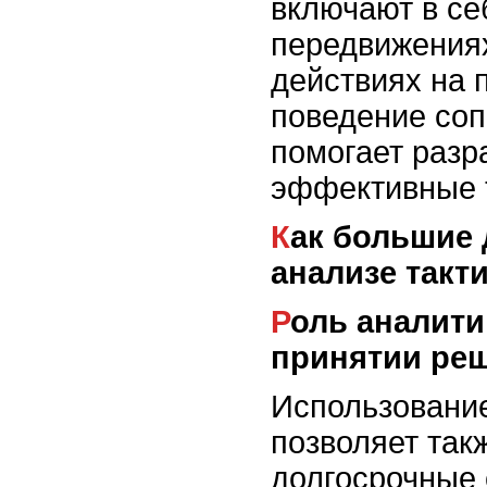
включают в с
передвижениях
действиях на п
поведение соп
помогает разр
эффективные т
Как большие данные помогают в
анализе такт
Роль аналитики в стратегии и
принятии ре
Использовани
позволяет так
долгосрочные 