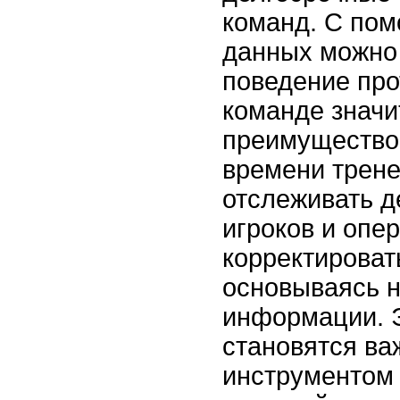
команд. С по
данных можно
поведение про
команде значи
преимущество
времени трене
отслеживать д
игроков и опе
корректироват
основываясь н
информации. 
становятся в
инструментом