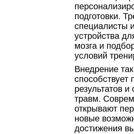
персонализир
подготовки. Т
специалисты 
устройства дл
мозга и подбо
условий трени
Внедрение та
способствует
результатов и
травм. Соврем
открывают пе
новые возмож
достижения в