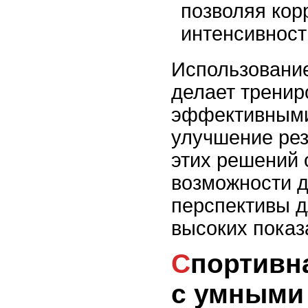
позволяя кор
интенсивност
Использование
делает тренир
эффективными
улучшение рез
этих решений 
возможности д
перспективы 
высоких показ
Спортивная экипировка
с умными