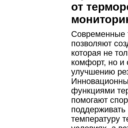
от термор
мониторин
Современные 
позволяют соз
которая не то
комфорт, но и
улучшению рез
Инновационны
функциями те
помогают спо
поддерживать
температуру т