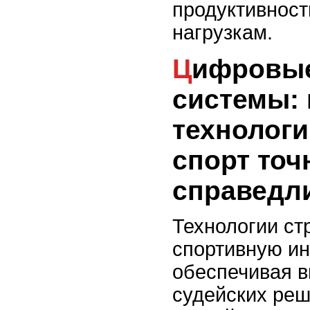
продуктивност
нагрузкам.
Цифровые судейские
системы: 
технолог
спорт точ
справедл
Технологии ст
спортивную ин
обеспечивая в
судейских ре