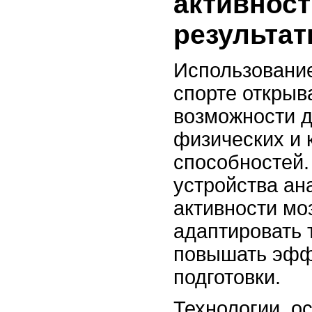
активност
результа
Использовани
спорте открыв
возможности 
физических и 
способностей
устройства ан
активности мо
адаптировать 
повышать эфф
подготовки.
Технологии, о