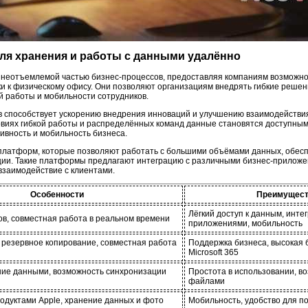
ля хранения и работы с данными удалённо
неотъемлемой частью бизнес-процессов, предоставляя компаниям возможно
и к физическому офису. Они позволяют организациям внедрять гибкие реше
й работы и мобильности сотрудников.
 способствует ускорению внедрения инноваций и улучшению взаимодействия 
ловиях гибкой работы и распределённых команд данные становятся доступным
ивность и мобильность бизнеса.
платформ, которые позволяют работать с большими объёмами данных, обесп
ии. Такие платформы предлагают интеграцию с различными бизнес-приложе
взаимодействие с клиентами.
Особенности
Преимущест
Лёгкий доступ к данным, инт
в, совместная работа в реальном времени
приложениями, мобильность
 резервное копирование, совместная работа
Поддержка бизнеса, высокая 
Microsoft 365
ние данными, возможность синхронизации
Простота в использовании, в
файлами
одуктами Apple, хранение данных и фото
Мобильность, удобство для п