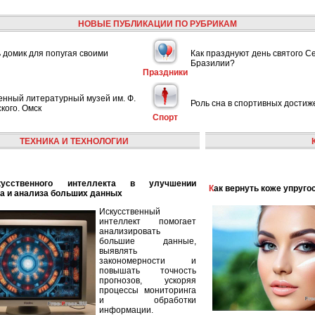
НОВЫЕ ПУБЛИКАЦИИ ПО РУБРИКАМ
ь домик для попугая своими
Как празднуют день святого С
Бразилии?
Праздники
енный литературный музей им. Ф.
Роль сна в спортивных достиж
кого. Омск
Спорт
ТЕХНИКА И ТЕХНОЛОГИИ
Как вернуть коже упруго
а и анализа больших данных
Искусственный
интеллект помогает
анализировать
большие данные,
выявлять
закономерности и
повышать точность
прогнозов, ускоряя
процессы мониторинга
и обработки
информации.