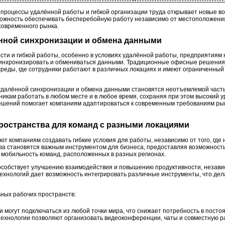
процессы удалённой работы и гибкой организации труда открывает новые во
жность обеспечивать бесперебойную работу независимо от местоположения 
современного рынка.
ённой синхронизации и обмена данными
сти и гибкой работы, особенно в условиях удалённой работы, предприятиям
инхронизировать и обмениваться данными. Традиционные офисные решения н
реды, где сотрудники работают в различных локациях и имеют ограниченный
удалённой синхронизации и обмена данными становятся неотъемлемой часть
никам работать в любом месте и в любое время, сохраняя при этом высокий 
ешений помогает компаниям адаптироваться к современным требованиям рын
пространства для команд с разными локациями
 компаниям создавать гибкие условия для работы, независимо от того, где 
ва становятся важным инструментом для бизнеса, предоставляя возможност
 мобильность команд, расположенных в разных регионах.
особствует улучшению взаимодействия и повышению продуктивности, незави
технологий дает возможность интегрировать различные инструменты, что дел
ных рабочих пространств:
 могут подключаться из любой точки мира, что снижает потребность в посто
ехнологии позволяют организовать видеоконференции, чаты и совместную р