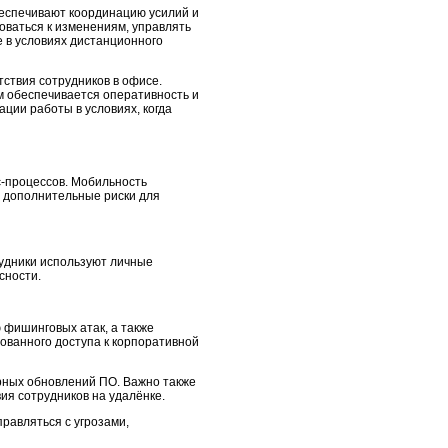
беспечивают координацию усилий и
оваться к изменениям, управлять
 в условиях дистанционного
тствия сотрудников в офисе.
м обеспечивается оперативность и
ции работы в условиях, когда
с-процессов. Мобильность
 дополнительные риски для
рудники используют личные
сности.
 фишинговых атак, а также
ованного доступа к корпоративной
рных обновлений ПО. Важно также
ия сотрудников на удалёнке.
равляться с угрозами,