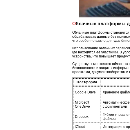
Облачные платформы д
Облачные платформы становятся 
обрабатывать данные без привязк
что особенно важно для удалённо
Использование облачных сервисов
где находятся её участники. В ус
устройства, что повышает продукт
Существует множество облачных 
безопасности и защиты информац
проектами, документооборотом и 
Платформа
Google Drive
Хранение файло
Microsoft
Автоматическое
OneDrive
с документами
Гибкое управле
Dropbox
файлов
iCloud
Интеграция с пр