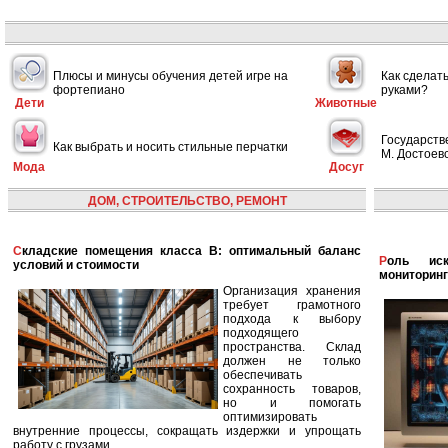
Плюсы и минусы обучения детей игре на
Как сделат
фортепиано
руками?
Дети
Животные
Государств
Как выбрать и носить стильные перчатки
М. Достоевс
Мода
Досуг
ДОМ, СТРОИТЕЛЬСТВО, РЕМОНТ
Складские помещения класса B: оптимальный баланс
Роль искусственного интеллекта в улучшении
условий и стоимости
мониторинг
Организация хранения
требует грамотного
подхода к выбору
подходящего
пространства. Склад
должен не только
обеспечивать
сохранность товаров,
но и помогать
оптимизировать
внутренние процессы, сокращать издержки и упрощать
работу с грузами.