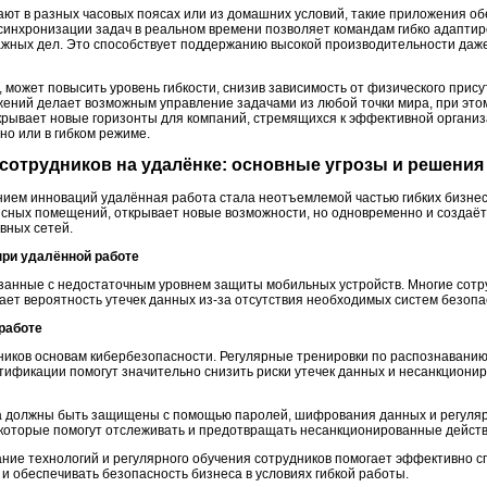
отают в разных часовых поясах или из домашних условий, такие приложения о
синхронизации задач в реальном времени позволяет командам гибко адаптир
ажных дел. Это способствует поддержанию высокой производительности даже
, может повысить уровень гибкости, снизив зависимость от физического прису
ний делает возможным управление задачами из любой точки мира, при это
крывает новые горизонты для компаний, стремящихся к эффективной организа
но или в гибком режиме.
 сотрудников на удалёнке: основные угрозы и решения
нием инноваций удалённая работа стала неотъемлемой частью гибких бизне
сных помещений, открывает новые возможности, но одновременно и создаёт
вных сетей.
при удалённой работе
вязанные с недостаточным уровнем защиты мобильных устройств. Многие сот
ает вероятность утечек данных из-за отсутствия необходимых систем безопа
 работе
ников основам кибербезопасности. Регулярные тренировки по распознаванию
ификации помогут значительно снизить риски утечек данных и несанкционир
ва должны быть защищены с помощью паролей, шифрования данных и регуля
которые помогут отслеживать и предотвращать несанкционированные действ
ние технологий и регулярного обучения сотрудников помогает эффективно сп
и обеспечивать безопасность бизнеса в условиях гибкой работы.