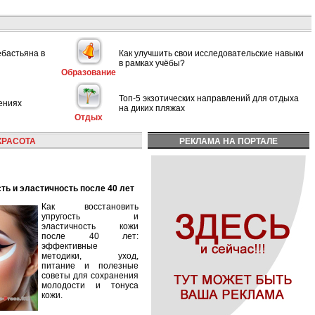
ебастьяна в
Как улучшить свои исследовательские навыки
в рамках учёбы?
Образование
Топ-5 экзотических направлений для отдыха
ениях
на диких пляжах
Отдых
КРАСОТА
РЕКЛАМА НА ПОРТАЛЕ
сть и эластичность после 40 лет
Как восстановить
упругость и
эластичность кожи
после 40 лет:
эффективные
методики, уход,
питание и полезные
советы для сохранения
молодости и тонуса
кожи.