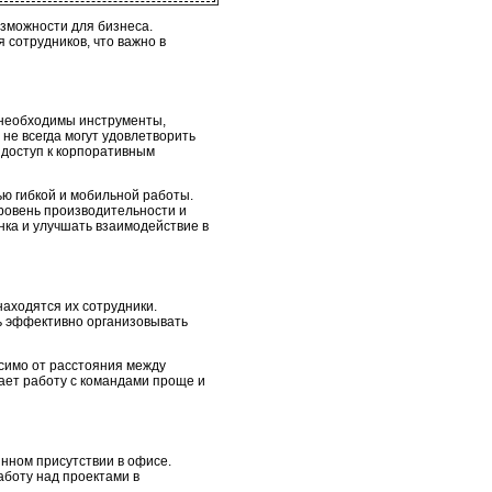
зможности для бизнеса.
сотрудников, что важно в
 необходимы инструменты,
е всегда могут удовлетворить
 доступ к корпоративным
ю гибкой и мобильной работы.
уровень производительности и
ка и улучшать взаимодействие в
находятся их сотрудники.
ь эффективно организовывать
симо от расстояния между
ает работу с командами проще и
янном присутствии в офисе.
аботу над проектами в