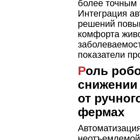
более точным 
Интеграция а
решений повы
комфорта живо
заболеваемост
показатели пр
Роль робототехники в
снижении
от ручног
фермах
Автоматизация
неотъемлемой 