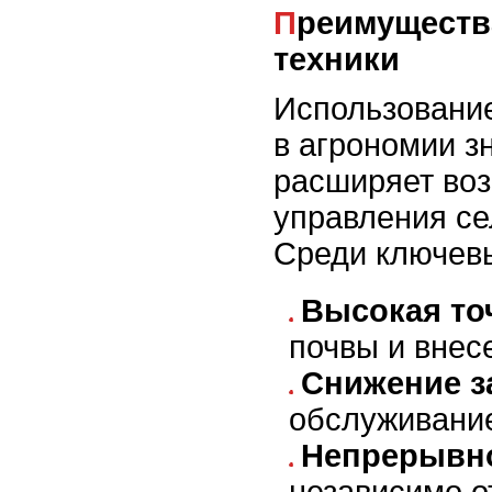
Преимущества автономной
техники
Использовани
в агрономии з
расширяет во
управления се
Среди ключев
Высокая то
почвы и внес
Снижение з
обслуживани
Непрерывн
независимо о