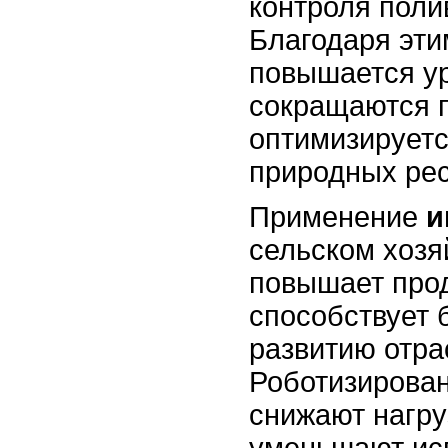
контроля поли
Благодаря эти
повышается у
сокращаются п
оптимизируетс
природных рес
Применение
и
сельском хозя
повышает прод
способствует 
развитию отра
Роботизирова
снижают нагруз
уменьшают ис