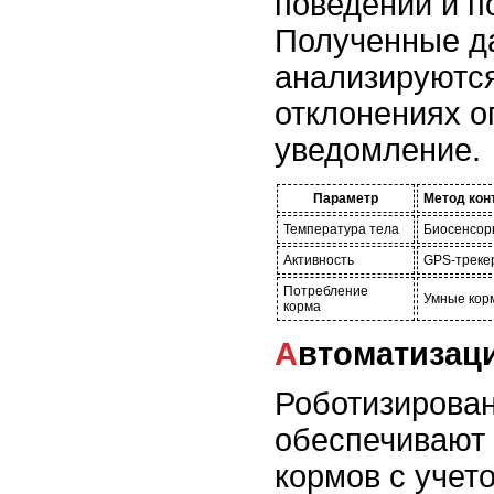
поведении и п
Полученные д
анализируются
отклонениях о
уведомление.
Параметр
Метод кон
Температура тела
Биосенсор
Активность
GPS-треке
Потребление
Умные кор
корма
Автоматизац
Роботизирова
обеспечивают 
кормов с учет