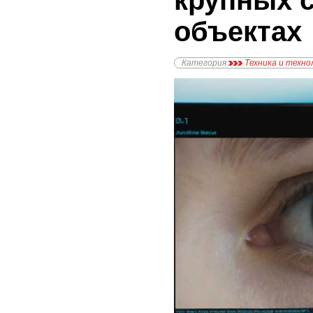
крупных 
объектах
Категория
Техника и техно