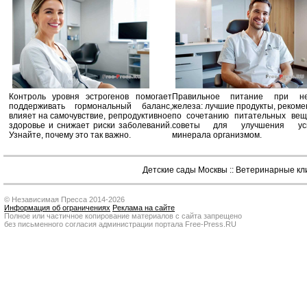
Контроль уровня эстрогенов помогает
Правильное питание при не
поддерживать гормональный баланс,
железа: лучшие продукты, реком
влияет на самочувствие, репродуктивное
по сочетанию питательных вещ
здоровье и снижает риски заболеваний.
советы для улучшения усв
Узнайте, почему это так важно.
минерала организмом.
Детские сады Москвы
::
Ветеринарные кл
© Независимая Пресса 2014-2026
Информация об ограничениях
Реклама на сайте
Полное или частичное копирование материалов с сайта запрещено
без письменного согласия администрации портала Free-Press.RU