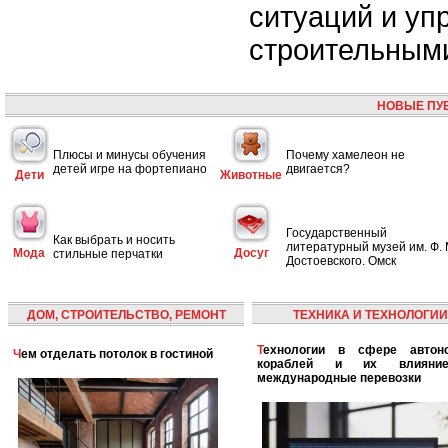
ситуаций и уп
строительными
НОВЫЕ ПУ
Плюсы и минусы обучения
Почему хамелеон не
детей игре на фортепиано
двигается?
Дети
Животные
Государственный
Как выбрать и носить
литературный музей им. Ф. 
Мода
Досуг
стильные перчатки
Достоевского. Омск
ДОМ, СТРОИТЕЛЬСТВО, РЕМОНТ
ТЕХНИКА И ТЕХНОЛОГИИ
Технологии в сфере автономных
Чем отделать потолок в гостиной
кораблей и их влияни
международные перевозки