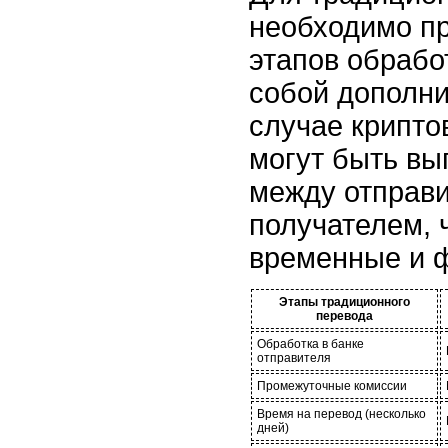
необходимо пр
этапов обработ
собой дополни
случае крипт
могут быть в
между отправ
получателем, 
временные и 
Этапы традиционного
перевода
Обработка в банке
отправителя
Промежуточные комиссии
Время на перевод (несколько
дней)