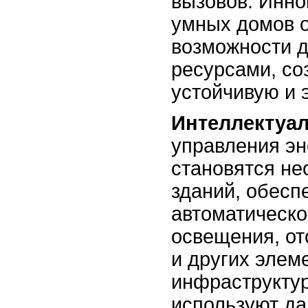
вызовов. Инно
умных домов 
возможности 
ресурсами, со
устойчивую и 
Интеллектуа
управления э
становятся н
зданий, обесп
автоматическо
освещения, от
и других элем
инфраструкту
используют д