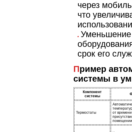
через мобиль
что увеличив
использовани
Уменьшение
оборудования
срок его слу
Пример автоматизации HVAC-
системы в у
Компонент
Ф
системы
Автоматиче
температур
Термостаты
от времени 
присутстви
помещении