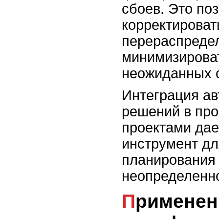
сбоев. Это по
корректироват
перераспредел
минимизирова
неожиданных 
Интеграция а
решений в пр
проектами да
инструмент дл
планирования
неопределенно
Применение облачных