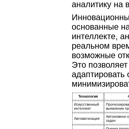
аналитику на 
Инновационны
основанные на
интеллекте, а
реальном вре
возможные отк
Это позволяет
адаптировать 
минимизироват
Технология
Искусственный
Прогнозирова
интеллект
выявление п
Автономное о
Автоматизация
задач
Оценка произ