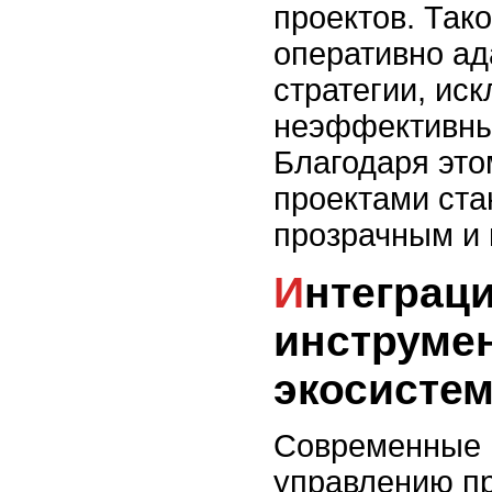
проектов. Так
оперативно ад
стратегии, ис
неэффективны
Благодаря это
проектами ста
прозрачным и
Интеграция различных
инструме
экосисте
Современные 
управлению п