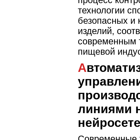
технологии сп
безопасных и 
изделий, соот
современным 
пищевой индус
Автоматизация
управлен
производ
линиями 
нейросет
Современные 