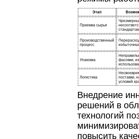
Этап
Возмож
Чрезмерный
Приемка сырья
несоответс
стандарта
Производственный
Перерасход
процесс
избыточный
Неправиль
Упаковка
фасовки, и
использов
Несвоевре
Логистика
поставки, 
условий хр
Внедрение ин
решений в об
технологий по
минимизироват
повысить каче