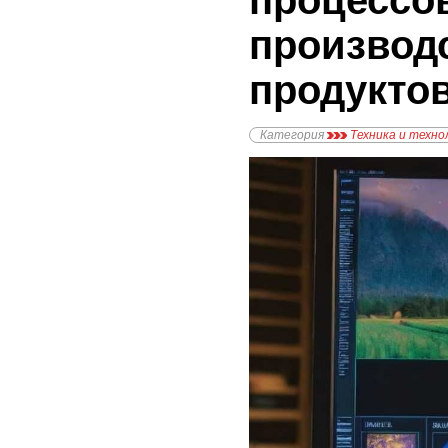
процессо
производ
продукто
Категория
Техника и техно