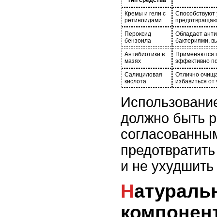
Кремы и гели с
Способствуют 
ретиноидами
предотвращают
Пероксид
Обладает анти
бензоила
бактериями, 
Антибиотики в
Применяются п
мазях
эффективно по
Салициловая
Отлично очища
кислота
избавиться от 
Использование
должно быть 
согласованным
предотвратит
и не ухудшить
Натуральные
компонент