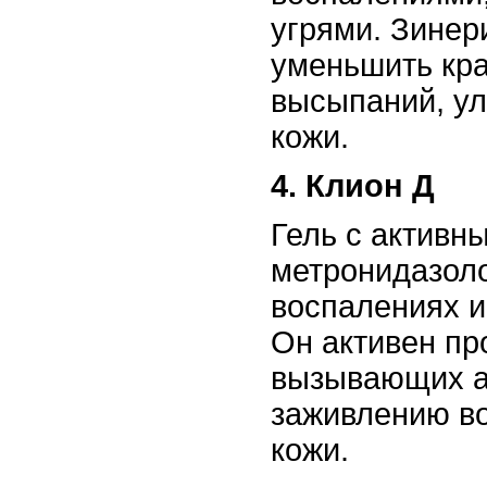
угрями. Зинер
уменьшить кра
высыпаний, у
кожи.
4. Клион Д
Гель с активн
метронидазоло
воспалениях и
Он активен пр
вызывающих ак
заживлению в
кожи.