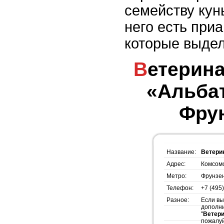
семейству кунь
него есть при
которые выдел
Ветеринарная клиника
«Альбат
Фрун
Название:
Ветери
Адрес:
Комсомо
Метро:
Фрунзе
Телефон:
+7 (495
Разное:
Если вы
дополн
"
Ветери
пожалуй