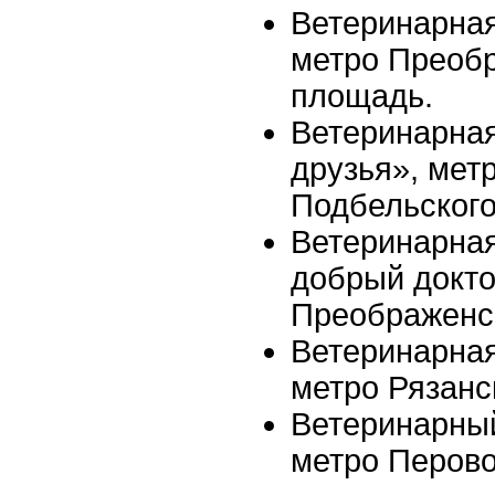
Ветеринарная
метро Преоб
площадь.
Ветеринарна
друзья», мет
Подбельског
Ветеринарна
добрый докто
Преображенс
Ветеринарная
метро Рязанс
Ветеринарный
метро Перов