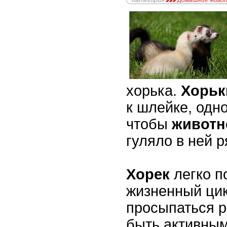
Категория
Домашние живо
хорька.
Хорь
к шлейке, одно
чтобы
живот
гуляло в ней р
Хорек
легко п
жизненный цик
просыпаться р
быть активным