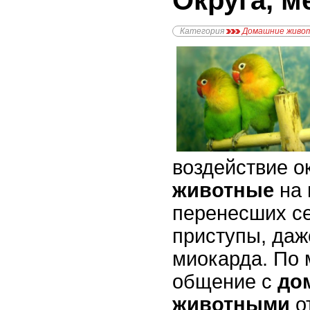
Округа, м
Категория
Домашние живо
воздействие о
животные
на 
перенесших с
приступы, да
миокарда. По 
общение с
до
животными
о