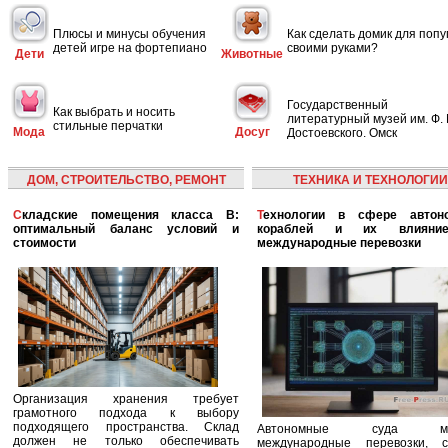
Плюсы и минусы обучения
Как сделать домик для попу
детей игре на фортепиано
своими руками?
Дети
Животные
Государственный
Как выбрать и носить
литературный музей им. Ф. 
стильные перчатки
Мода
Досуг
Достоевского. Омск
ДОМ, СТРОИТЕЛЬСТВО, РЕМОНТ
ТЕХНИКА И ТЕХНОЛОГИИ
Складские помещения класса B:
Технологии в сфере автономных
оптимальный баланс условий и
кораблей и их влияни
стоимости
международные перевозки
Организация хранения требует
грамотного подхода к выбору
подходящего пространства. Склад
Автономные суда ме
должен не только обеспечивать
международные перевозки, с