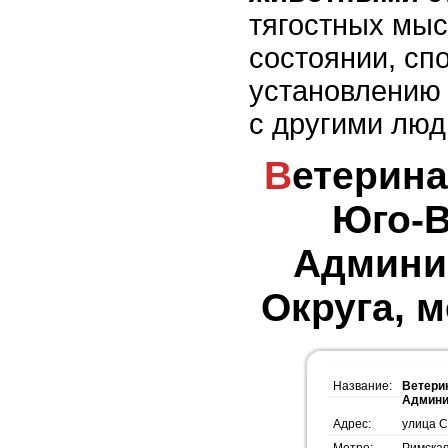
тягостных мыс
состоянии, сп
установлению 
с другими люд
Ветеринарная Станция
Юго-В
Админи
Округа, 
Название:
Ветери
Админи
Адрес:
улица С
Метро:
Римска