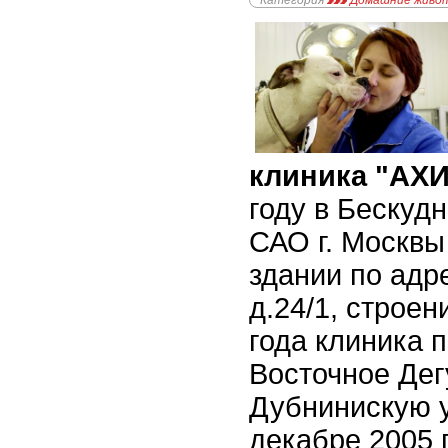
Категория
Домашние живо
клиника "АХ
году в Бескуд
САО г. Москвы
здании по адре
д.24/1, строен
года клиника 
Восточное Дег
Дубнинискую у
декабре 2005 