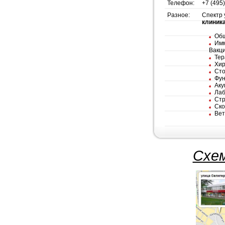
Телефон:
+7 (495
Разное:
Спектр 
клиник
Общ
Имм
Вакц
Тер
Хир
Сто
Фун
Аку
Лаб
Стр
Ско
Вет
Схем