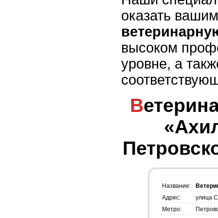
оказать ваши
ветеринарну
высоком проф
уровне, а такж
соответствующ
Ветеринарная клиника
«Ахил
Петровско
Название:
Ветери
Адрес:
улица С
Метро:
Петров