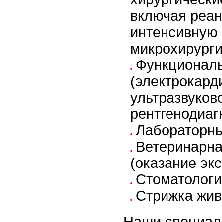
включая реа
интенсивную 
микрохирург
Функциональ
(электрокард
ультразвуков
рентгенодиаг
Лабораторны
Ветеринарна
(оказание эк
Стоматологи
Стрижка жив
Наши специали