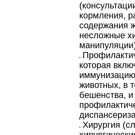
(консультаци
кормления, р
содержания ж
несложные х
манипуляции
Профилактич
которая вклю
иммунизацию
животных, в т
бешенства, и
профилактич
диспансериз
Хирургия (с
хирургически