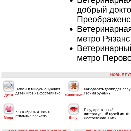
Ветеринарна
добрый докто
Преображенс
Ветеринарная
метро Рязанс
Ветеринарный
метро Перов
НОВЫЕ ПУ
Плюсы и минусы обучения
Как сделать домик для попу
детей игре на фортепиано
своими руками?
Дети
Животные
Государственный
Как выбрать и носить
литературный музей им. Ф. 
стильные перчатки
Мода
Досуг
Достоевского. Омск