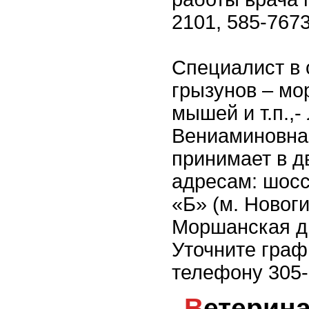
2101, 585-7673
Специалист в 
грызунов – мор
мышей и т.п.,
Вениаминовна
принимает в д
адресам: шосс
«Б» (м. Новог
Моршанская д.
Уточните граф
телефону 305-
Ветеринарная клиника