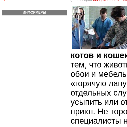
Категория
Домашние живо
ИНФОРМЕРЫ
котов и коше
тем, что живо
обои и мебель
«горячую лапу
отдельных слу
усыпить или о
приют. Не тор
специалисты 