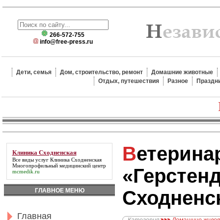
266-572-755
info@free-press.ru
Дети, семья
Дом, строительство, ремонт
Домашние животные
Отдых, путешествия
Разное
Праздн
Ветеринарная клиника
Клиника Сходненская
Все виды услуг
Клиника Сходненская
Многопрофильный медицинский центр
«Герстен
mcmedik.ru
ГЛАВНОЕ МЕНЮ
Сходненс
Главная