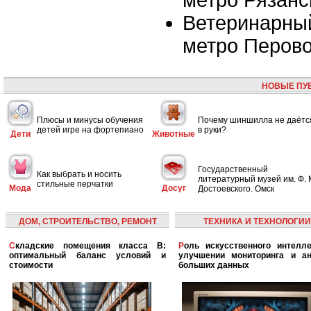
метро Рязанс
Ветеринарный
метро Перов
НОВЫЕ ПУ
Плюсы и минусы обучения
Почему шиншилла не даётс
детей игре на фортепиано
в руки?
Дети
Животные
Государственный
Как выбрать и носить
литературный музей им. Ф. 
стильные перчатки
Мода
Досуг
Достоевского. Омск
ДОМ, СТРОИТЕЛЬСТВО, РЕМОНТ
ТЕХНИКА И ТЕХНОЛОГИИ
Складские помещения класса B:
Роль искусственного интеллекта в
оптимальный баланс условий и
улучшении мониторинга и ан
стоимости
больших данных