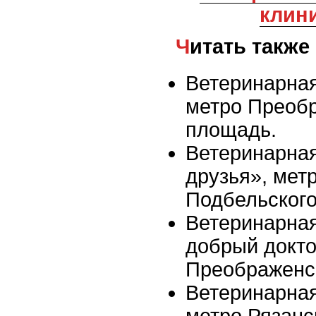
клин
Читать также
Ветеринарная
метро Преоб
площадь.
Ветеринарна
друзья», мет
Подбельског
Ветеринарна
добрый докто
Преображенс
Ветеринарная