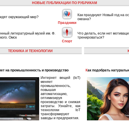
НОВЫЕ ПУБЛИКАЦИИ ПО РУБРИКАМ
Как празднуют Новый год на ос
видят окружающий мир?
океана?
Праздники
енный литературный музей им. Ф.
Что делать, если нет мотиваци
кого. Омск
тренироваться?
Спорт
ТЕХНИКА И ТЕХНОЛОГИИ
лияет на промышленность и производство
Как подобрать натураль
Интернет вещей (IoT)
меняет
промышленность,
повышая
автоматизацию,
оптимизируя
производство и снижая
затраты. Узнайте, как
технологии IoT
трансформируют
заводы и предприятия.