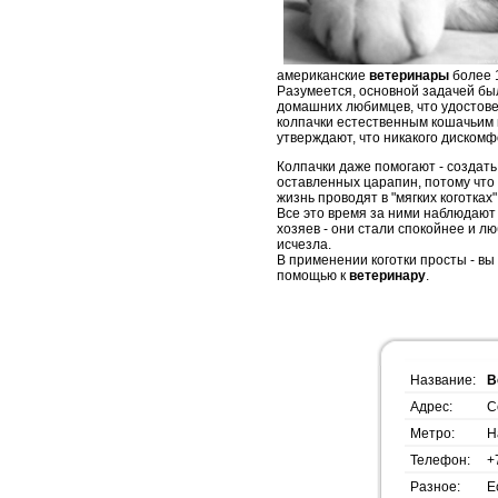
американские
ветеринары
более 
Разумеется, основной задачей бы
домашних любимцев, что удостове
колпачки естественным кошачьим 
утверждают, что никакого диском
Колпачки даже помогают - создат
оставленных царапин, потому что 
жизнь проводят в "мягких коготках
Все это время за ними наблюдают 
хозяев - они стали спокойнее и л
исчезла.
В применении коготки просты - вы
помощью к
ветеринару
.
Название:
В
Адрес:
С
Метро:
Н
Телефон:
+
Разное:
Е