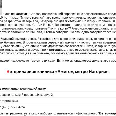
"
М
ягкие
коготки
". Способ, позволяющий справиться с повсеместными следа
10 лет назад. "Мягкие коготки" - это крохотные колпачки, которые наклеивают
ла разработка материала, безвредного для
животных
. Поэтому и колпачки, 
рено сертификатами США и России. Возникает, правда, еще один немаловаж
привычкам, например, привычке "точить
когти
"? Американские специалисты 
форта колпачки не причиняют, и кошка совершенно свободно совершает все н
ь больший психологический комфорт для вашего
питомца
, ведь хозяин не рас
их больше нет. Впрочем, самый серьезный аргумент - то, что тысячи америка
". Добавлю лишь, что лично знаю двух котов-соотечественников, которые "обува
не только хозяева и друзья, но и
ветеринар
, и все отмечают замечательную 
юбят своих питомцев еще сильнее, поскольку единственная серьезная причин
 наверняка сможете наклеить их сами. Если же вы опасаетесь делать это сам
Ветеринарная клиника «Амиго», метро Нагорная.
етеринарная клиника «Амиго»
евастопольский просп., 19, корпус 2
агорная
7 (495) 772-64-24
сли вы располагаете какой либо дополнительной информацией о "
Ветеринар