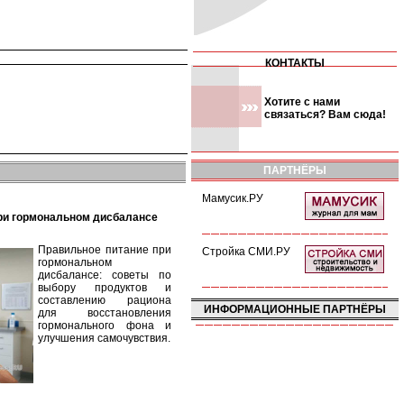
КОНТАКТЫ
Хотите с нами
связаться? Вам сюда!
ПАРТНЁРЫ
Мамусик.РУ
при гормональном дисбалансе
Правильное питание при
Стройка СМИ.РУ
гормональном
дисбалансе: советы по
выбору продуктов и
составлению рациона
ИНФОРМАЦИОННЫЕ ПАРТНЁРЫ
для восстановления
гормонального фона и
улучшения самочувствия.