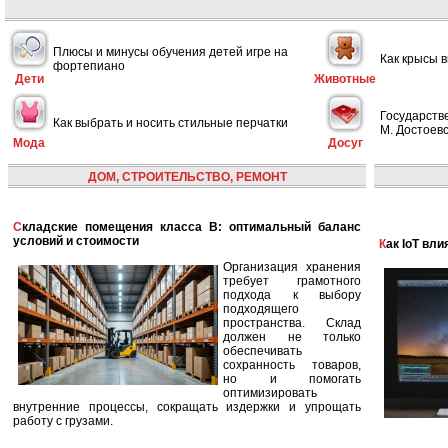
Плюсы и минусы обучения детей игре на
Как крысы 
фортепиано
Дети
Животные
Государств
Как выбрать и носить стильные перчатки
М. Достоевс
Мода
Досуг
ДОМ, СТРОИТЕЛЬСТВО, РЕМОНТ
Складские помещения класса B: оптимальный баланс
условий и стоимости
Как IoT в
Организация хранения
требует грамотного
подхода к выбору
подходящего
пространства. Склад
должен не только
обеспечивать
сохранность товаров,
но и помогать
оптимизировать
внутренние процессы, сокращать издержки и упрощать
работу с грузами.