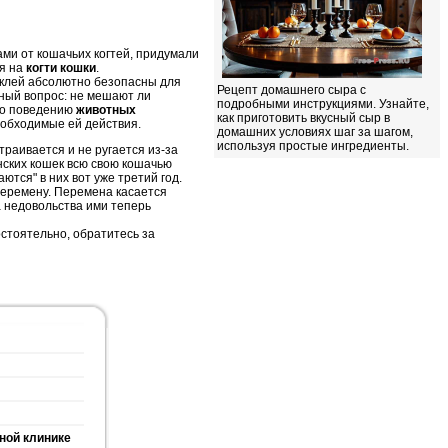
ми от кошачьих когтей, придумали
ся на
когти кошки
.
и клей абсолютно безопасны для
Рецепт домашнего сыра с
ный вопрос: не мешают ли
подробными инструкциями. Узнайте,
по поведению
животных
как приготовить вкусный сыр в
еобходимые ей действия.
домашних условиях шаг за шагом,
используя простые ингредиенты.
страивается и не ругается из-за
нских кошек всю свою кошачью
ются" в них вот уже третий год.
перемену. Перемена касается
а недовольства ими теперь
остоятельно, обратитесь за
ной клинике