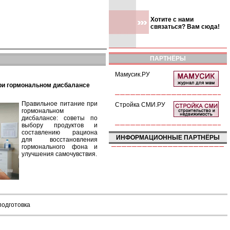
Хотите с нами
связаться? Вам сюда!
ПАРТНЁРЫ
Мамусик.РУ
при гормональном дисбалансе
Правильное питание при
Стройка СМИ.РУ
гормональном
дисбалансе: советы по
выбору продуктов и
составлению рациона
ИНФОРМАЦИОННЫЕ ПАРТНЁРЫ
для восстановления
гормонального фона и
улучшения самочувствия.
подготовка