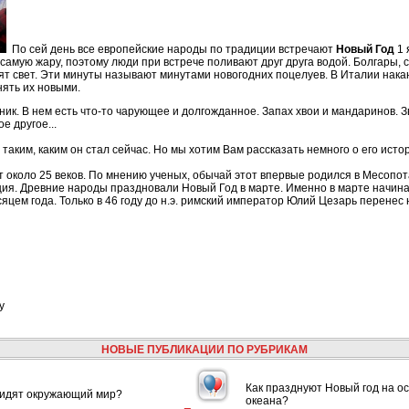
По сей день все европейские народы по традиции встречают
Новый Год
1 
самую жару, поэтому люди при встрече поливают друг друга водой. Болгары,
сят свет. Эти минуты называют минутами новогодних поцелуев. В Италии нак
ять их новыми.
ник. В нем есть что-то чарующее и долгожданное. Запах хвои и мандаринов. 
е другое...
таким, каким он стал сейчас. Но мы хотим Вам рассказать немного о его истор
 около 25 веков. По мнению ученых, обычай этот впервые родился в Месопота
ия. Древние народы праздновали Новый Год в марте. Именно в марте начина
цем года. Только в 46 году до н.э. римский император Юлий Цезарь перенес н
у
НОВЫЕ ПУБЛИКАЦИИ ПО РУБРИКАМ
Как празднуют Новый год на ос
видят окружающий мир?
океана?