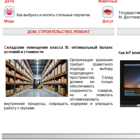
Дети
Животные
Государств
Как выбрать и носить стильные перчатки
М. Достоевс
Мода
Досуг
ДОМ, СТРОИТЕЛЬСТВО, РЕМОНТ
Складские помещения класса B: оптимальный баланс
условий и стоимости
Как IoT в
Организация хранения
требует грамотного
подхода к выбору
подходящего
пространства. Склад
должен не только
обеспечивать
сохранность товаров,
но и помогать
оптимизировать
внутренние процессы, сокращать издержки и упрощать
работу с грузами.