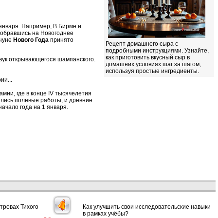
января. Например, В Бирме и
 собравшись на Новогоднее
ануне
Нового Года
принято
Рецепт домашнего сыра с
подробными инструкциями. Узнайте,
как приготовить вкусный сыр в
Звук открывающегося шампанского.
домашних условиях шаг за шагом,
используя простые ингредиенты.
ии...
мии, где в конце IV тысячелетия
лись полевые работы, и древние
ачало года на 1 января.
тровах Тихого
Как улучшить свои исследовательские навыки
в рамках учёбы?