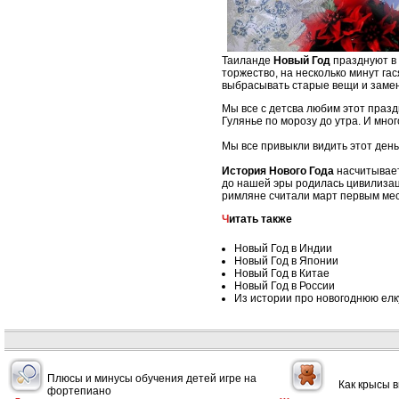
Таиланде
Новый Год
празднуют в 
торжество, на несколько минут га
выбрасывать старые вещи и замен
Мы все с детсва любим этот празд
Гулянье по морозу до утра. И много
Мы все привыкли видить этот день 
История Нового Года
насчитывает
до нашей эры родилась цивилизац
римляне считали март первым меся
Читать также
Новый Год в Индии
Новый Год в Японии
Новый Год в Китае
Новый Год в России
Из истории про новогоднюю елк
Плюсы и минусы обучения детей игре на
Как крысы 
фортепиано