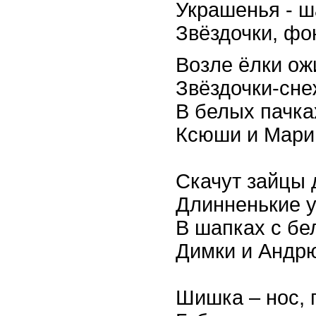
Украшенья - ш
Звёздочки, фо
Возле ёлки ож
Звёздочки-сне
В белых пачка
Ксюши и Мари
Скачут зайцы 
Длинненькие у
В шапках с бе
Димки и Андр
Шишка – нос, г