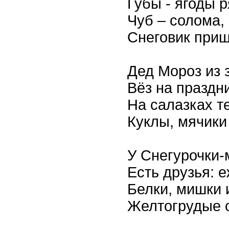
Губы - ягоды р
Чуб – солома, 
Снеговик приш
Дед Мороз из 
Вёз на праздни
На салазках те
Куклы, мячик
У Снегурочки
Есть друзья: е
Белки, мишки 
Желтогрудые 