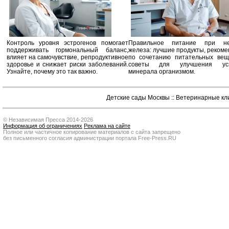
Контроль уровня эстрогенов помогает
Правильное питание при не
поддерживать гормональный баланс,
железа: лучшие продукты, реком
влияет на самочувствие, репродуктивное
по сочетанию питательных вещ
здоровье и снижает риски заболеваний.
советы для улучшения усв
Узнайте, почему это так важно.
минерала организмом.
Детские сады Москвы
::
Ветеринарные кл
© Независимая Пресса 2014-2026
Информация об ограничениях
Реклама на сайте
Полное или частичное копирование материалов с сайта запрещено
без письменного согласия администрации портала Free-Press.RU