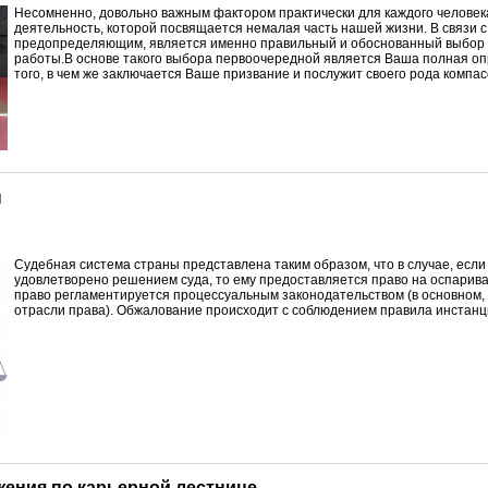
Н
есомненно, довольно важным фактором практически для каждого человек
деятельность, которой посвящается немалая часть нашей жизни. В связи 
предопределяющим, является именно правильный и обоснованный выбор 
работы.В основе такого выбора первоочередной является Ваша полная оп
того, в чем же заключается Ваше призвание и послужит своего рода компас
ы
С
удебная система страны представлена таким образом, что в случае, если
удовлетворено решением суда, то ему предоставляется право на оспарив
право регламентируется процессуальным законодательством (в основном,
отрасли права). Обжалование происходит с соблюдением правила инстанц
жения по карьерной лестнице