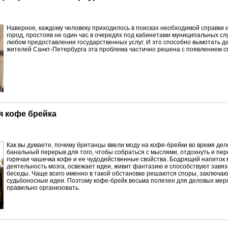
Н
аверное, каждому человеку приходилось в поисках необходимой справки 
город, простояв не один час в очередях под кабинетами муниципальных сл
любом предоставлении государственных услуг. И это способно вымотать д
жителей Санкт-Петербурга эта проблема частично решена с появлением 
я кофе брейка
К
ак вы думаете, почему британцы ввели моду на кофе-брейки во время д
банальный перерыв для того, чтобы собраться с мыслями, отдохнуть и пере
горячая чашечка кофе и ее чудодейственные свойства. Бодрящий напиток
деятельность мозга, освежает идеи, живит фантазию и способствуют зав
беседы. Чаще всего именно в такой обстановке решаются споры, заключают
судьбоносные идеи. Поэтому кофе-брейк весьма полезен для деловых мер
правильно организовать.