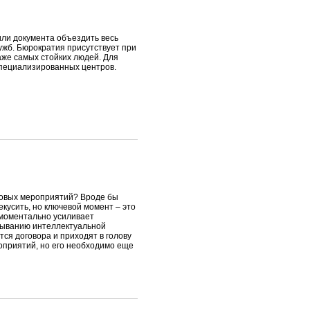
или документа объездить весь
ужб. Бюрократия присутствует при
аже самых стойких людей. Для
специализированных центров.
еловых мероприятий? Вроде бы
кусить, но ключевой момент – это
 моментально усиливает
языванию интеллектуальной
ся договора и приходят в голову
оприятий, но его необходимо еще