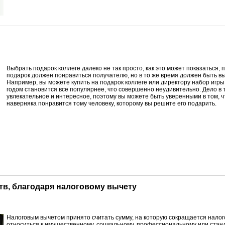
В
ыбрать подарок коллеге далеко не так просто, как это может показаться, 
подарок должен понравиться получателю, но в то же время должен быть вы
Например, вы можете купить на подарок коллеге или директору набор игры
годом становится все популярнее, что совершенно неудивительно. Дело в 
увлекательное и интересное, поэтому вы можете быть уверенными в том, 
наверняка понравится тому человеку, которому вы решите его подарить.
ств, благодаря налоговому вычету
Н
алоговым вычетом принято считать сумму, на которую сокращается налог
относиться к имущественному, социальному, профессиональному или стан