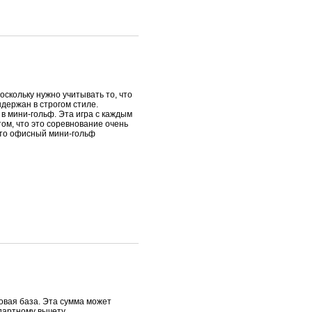
поскольку нужно учитывать то, что
держан в строгом стиле.
 в мини-гольф. Эта игра с каждым
том, что это соревнование очень
что офисный мини-гольф
овая база. Эта сумма может
дартному вычету.