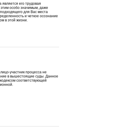
а является его трудовая
с этим особо значимым, даже
подходящего для Вас места
ределенность и четкое осознание
ом в этой жизни.
 лицо-участник процесса не
ание в вышестоящие суды. Данное
 кодексом соответствующей
ионной.