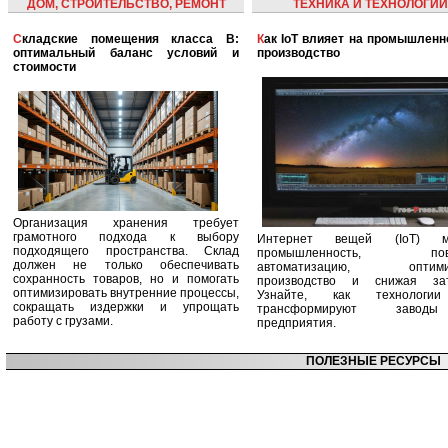
ДОМ, СТРОИТЕЛЬСТВО, РЕМОНТ
ТЕХНИКА И ТЕХНОЛОГИИ
Складские помещения класса B:
Как IoT влияет на промышленность и
оптимальный баланс условий и
производство
стоимости
Организация хранения требует
грамотного подхода к выбору
Интернет вещей (IoT) м
подходящего пространства. Склад
промышленность, пов
должен не только обеспечивать
автоматизацию, оптими
сохранность товаров, но и помогать
производство и снижая зат
оптимизировать внутренние процессы,
Узнайте, как технологи
сокращать издержки и упрощать
трансформируют заво
работу с грузами.
предприятия.
ПОЛЕЗНЫЕ РЕСУРСЫ