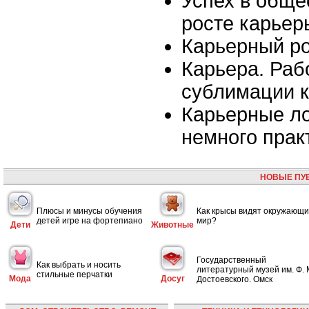
Успех в обще
росте карьер
Карьерный р
Карьера. Раб
сублимации 
Карьерные ло
немного прак
НОВЫЕ ПУ
Плюсы и минусы обучения
Как крысы видят окружающ
детей игре на фортепиано
мир?
Дети
Животные
Государственный
Как выбрать и носить
литературный музей им. Ф. 
стильные перчатки
Мода
Досуг
Достоевского. Омск