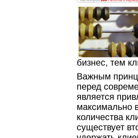
Категория
Работа и карье
бизнес, тем к
Важным принц
перед совреме
является прив
максимально 
количества кл
существует вт
удержать клие