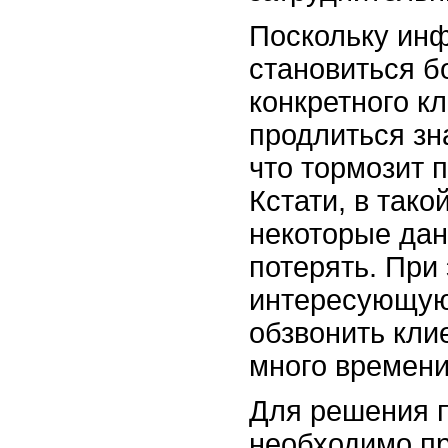
Поскольку ин
становиться б
конкретного к
продлиться зн
что тормозит 
Кстати, в тако
некоторые да
потерять. При
интересующу
обзвонить кли
много времени
Для решения 
необходимо пр