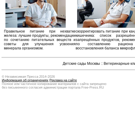
Правильное питание при нехватке
скорректировать питание при ка
железа: лучшие продукты, рекомендации
кишечника: список разрешё
по сочетанию питательных веществ и
запрещённых продуктов, рекоме
советы для улучшения усвоения
по составлению рацион
минерала организмом.
восстановления баланса микроф
Детские сады Москвы
::
Ветеринарные кл
© Независимая Пресса 2014-2026
Информация об ограничениях
Реклама на сайте
Полное или частичное копирование материалов с сайта запрещено
без письменного согласия администрации портала Free-Press.RU