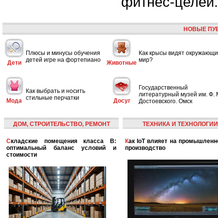
фитнес-целей
НОВЫЕ ПУ
Плюсы и минусы обучения
Как крысы видят окружающ
детей игре на фортепиано
мир?
Дети
Животные
Государственный
Как выбрать и носить
литературный музей им. Ф. 
стильные перчатки
Мода
Досуг
Достоевского. Омск
ДОМ, СТРОИТЕЛЬСТВО, РЕМОНТ
ТЕХНИКА И ТЕХНОЛОГИИ
Складские помещения класса B:
Как IoT влияет на промышленность и
оптимальный баланс условий и
производство
стоимости