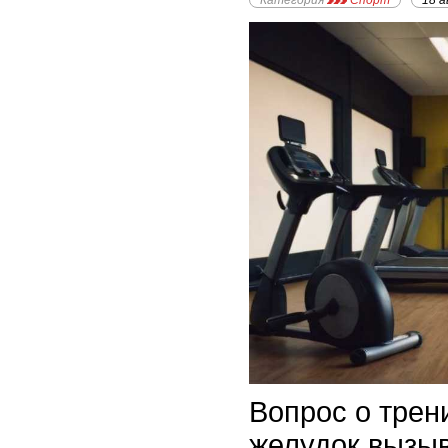
Категория
Спорт
18 а
Вопрос о трен
желудок вызы