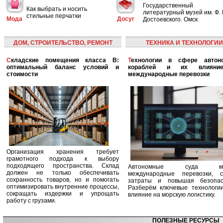
Государственный
Как выбрать и носить
литературный музей им. Ф. 
стильные перчатки
Мода
Досуг
Достоевского. Омск
ДОМ, СТРОИТЕЛЬСТВО, РЕМОНТ
ТЕХНИКА И ТЕХНОЛОГИИ
Складские помещения класса B:
Технологии в сфере автономных
оптимальный баланс условий и
кораблей и их влияни
стоимости
международные перевозки
Организация хранения требует
грамотного подхода к выбору
подходящего пространства. Склад
Автономные суда ме
должен не только обеспечивать
международные перевозки, с
сохранность товаров, но и помогать
затраты и повышая безопасн
оптимизировать внутренние процессы,
Разберём ключевые технологи
сокращать издержки и упрощать
влияние на морскую логистику.
работу с грузами.
ПОЛЕЗНЫЕ РЕСУРСЫ