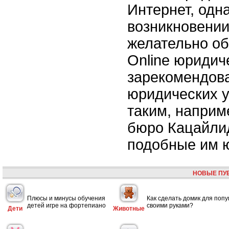
Интернет, одн
возникновени
желательно об
Online юридиче
зарекомендов
юридических у
таким, наприм
бюро Кацайли
подобные им 
НОВЫЕ ПУ
Плюсы и минусы обучения
Как сделать домик для попу
детей игре на фортепиано
своими руками?
Дети
Животные