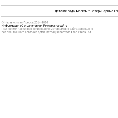
Детские сады Москвы
::
Ветеринарные кл
© Независимая Пресса 2014-2026
Информация об ограничениях
Реклама на сайте
Полное или частичное копирование материалов с сайта запрещено
без письменного согласия администрации портала Free-Press.RU