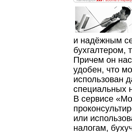
Категория
Работа и карье
и надёжным с
бухгалтером, 
Причем он нас
удобен, что м
использован д
специальных 
В сервисе «М
проконсультир
или использов
налогам, бухуч