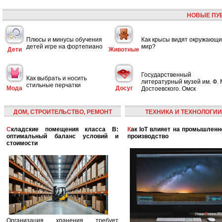
НОВЫЕ ПУ
Плюсы и минусы обучения
Как крысы видят окружающ
детей игре на фортепиано
мир?
Дети
Животные
Государственный
Как выбрать и носить
литературный музей им. Ф. 
стильные перчатки
Мода
Досуг
Достоевского. Омск
ДОМ, СТРОИТЕЛЬСТВО, РЕМОНТ
ТЕХНИКА И ТЕХНОЛОГИИ
Складские помещения класса B:
Как IoT влияет на промышленность и
оптимальный баланс условий и
производство
стоимости
Организация хранения требует