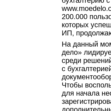
бухгалтерию с
www.moedelo.o
200.000 пользо
которых успеш
ИП, продолжаю
На данный мо
дело» лидируе
среди решений
с бухгалтерией
документообор
Чтобы восполь
для начала н
зарегистриров
дополнительн