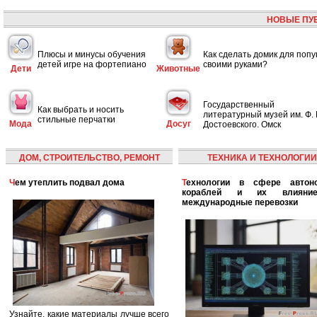
НОВЫЕ ПУ
Плюсы и минусы обучения
Как сделать домик для попу
детей игре на фортепиано
своими руками?
Дети
Животные
Государственный
Как выбрать и носить
литературный музей им. Ф. 
стильные перчатки
Мода
Досуг
Достоевского. Омск
ДОМ, СТРОИТЕЛЬСТВО, РЕМОНТ
ТЕХНИКА И ТЕХНОЛОГИИ
Чем утеплить подвал дома
Технологии в сфере автономных
кораблей и их влияни
международные перевозки
Узнайте, какие материалы лучше всего