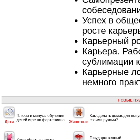
собеседован
Успех в обще
росте карьер
Карьерный р
Карьера. Раб
сублимации 
Карьерные ло
немного прак
НОВЫЕ ПУ
Плюсы и минусы обучения
Как сделать домик для попу
детей игре на фортепиано
своими руками?
Дети
Животные
Государственный
Как выбрать и носить