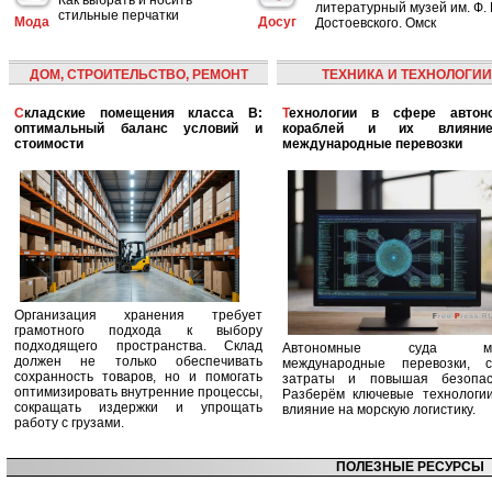
литературный музей им. Ф. 
стильные перчатки
Мода
Досуг
Достоевского. Омск
ДОМ, СТРОИТЕЛЬСТВО, РЕМОНТ
ТЕХНИКА И ТЕХНОЛОГИИ
Складские помещения класса B:
Технологии в сфере автономных
оптимальный баланс условий и
кораблей и их влияни
стоимости
международные перевозки
Организация хранения требует
грамотного подхода к выбору
подходящего пространства. Склад
Автономные суда ме
должен не только обеспечивать
международные перевозки, с
сохранность товаров, но и помогать
затраты и повышая безопасн
оптимизировать внутренние процессы,
Разберём ключевые технологи
сокращать издержки и упрощать
влияние на морскую логистику.
работу с грузами.
ПОЛЕЗНЫЕ РЕСУРСЫ